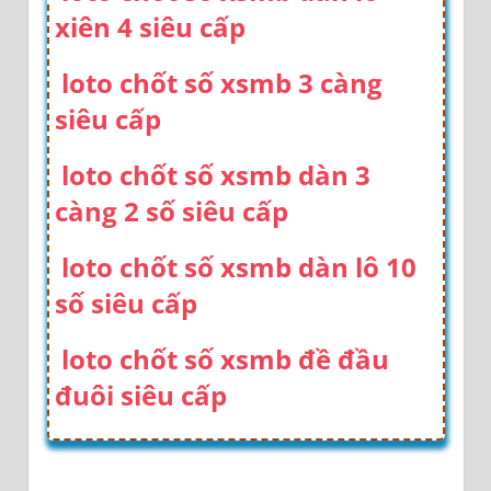
xiên 4 siêu cấp
loto chốt số xsmb 3 càng
siêu cấp
loto chốt số xsmb dàn 3
càng 2 số siêu cấp
loto chốt số xsmb dàn lô 10
số siêu cấp
loto chốt số xsmb đề đầu
đuôi siêu cấp