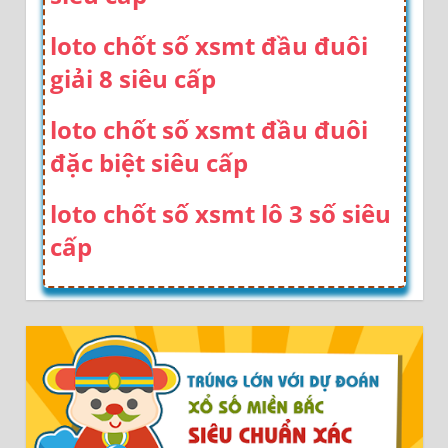
loto chốt số xsmt đầu đuôi
giải 8 siêu cấp
loto chốt số xsmt đầu đuôi
đặc biệt siêu cấp
loto chốt số xsmt lô 3 số siêu
cấp