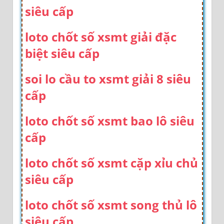
siêu cấp
loto chốt số xsmt giải đặc
biệt siêu cấp
soi lo cầu to xsmt giải 8 siêu
cấp
loto chốt số xsmt bao lô siêu
cấp
loto chốt số xsmt cặp xỉu chủ
siêu cấp
loto chốt số xsmt song thủ lô
siêu cấp