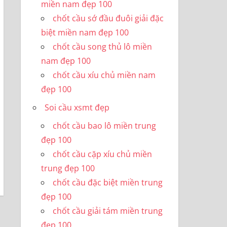
miền nam đẹp 100
chốt cầu sớ đầu đuôi giải đặc
biệt miền nam đẹp 100
chốt cầu song thủ lô miền
nam đẹp 100
chốt cầu xíu chủ miền nam
đẹp 100
Soi cầu xsmt đẹp
chốt cầu bao lô miền trung
đẹp 100
chốt cầu cặp xíu chủ miền
trung đẹp 100
chốt cầu đặc biệt miền trung
đẹp 100
chốt cầu giải tám miền trung
đẹp 100