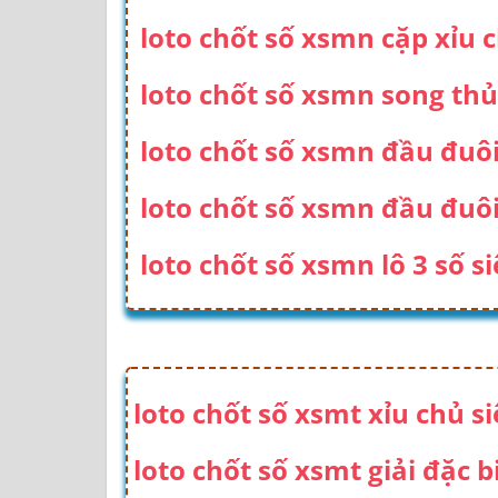
loto chốt số xsmn cặp xỉu 
loto chốt số xsmn song thủ 
loto chốt số xsmn đầu đuôi 
loto chốt số xsmn đầu đuôi
loto chốt số xsmn lô 3 số s
loto chốt số xsmt xỉu chủ s
loto chốt số xsmt giải đặc b