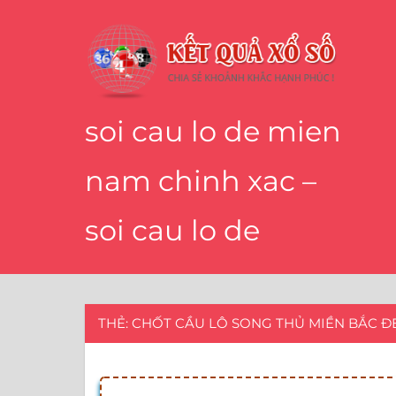
Skip
to
content
soi cau lo de mien
nam chinh xac –
soi cau lo de
soi
cau
lo
de
THẺ:
CHỐT CẦU LÔ SONG THỦ MIỀN BẮC ĐẸ
mien
nam
chinh