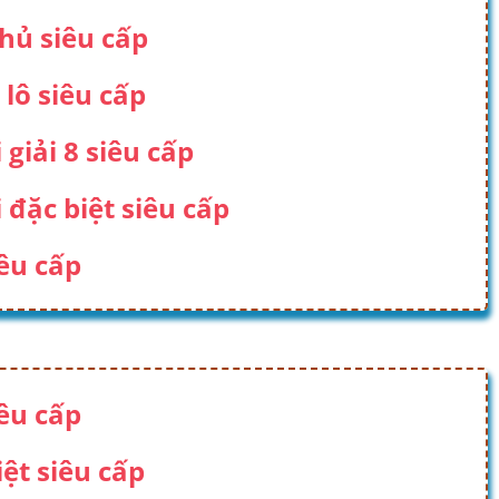
chủ siêu cấp
lô siêu cấp
giải 8 siêu cấp
 đặc biệt siêu cấp
iêu cấp
iêu cấp
iệt siêu cấp