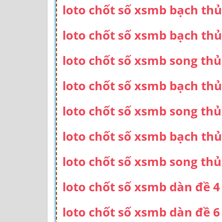
xac
loto chốt số xsmb bạch thủ 
–
soi
loto chốt số xsmb bạch thủ 
cau
lo
de
loto chốt số xsmb song thủ 
loto chốt số xsmb bạch thủ
loto chốt số xsmb song thủ
loto chốt số xsmb bạch thủ
loto chốt số xsmb song thủ
loto chốt số xsmb dàn đề 4
loto chốt số xsmb dàn đề 6