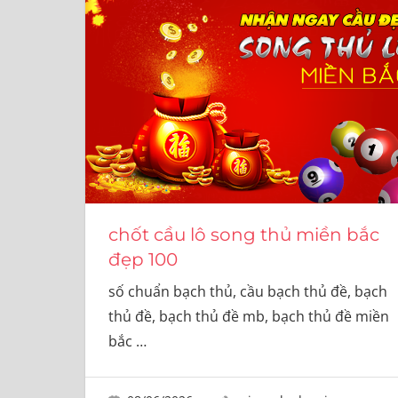
chốt cầu lô song thủ miền bắc
đẹp 100
số chuẩn bạch thủ, cầu bạch thủ đề, bạch
thủ đề, bạch thủ đề mb, bạch thủ đề miền
bắc
…