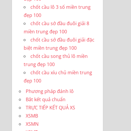
chốt cầu lô 3 số miền trung
đẹp 100
chốt cầu sớ đầu đuôi giải 8
miền trung đẹp 100
chốt cầu sớ đầu đuôi giải đặc
biệt miền trung đẹp 100
chốt cầu song thủ lô miền
trung đẹp 100
chốt cầu xíu chủ miền trung
đẹp 100
Phương pháp đánh lô
Bắt kết quả chuẩn
TRỰC TIẾP KẾT QUẢ XS
XSMB
XSMN