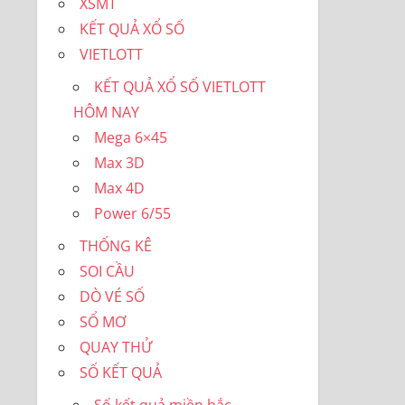
XSMT
KẾT QUẢ XỔ SỐ
VIETLOTT
KẾT QUẢ XỔ SỐ VIETLOTT
HÔM NAY
Mega 6×45
Max 3D
Max 4D
Power 6/55
THỐNG KÊ
SOI CẦU
DÒ VÉ SỐ
SỔ MƠ
QUAY THỬ
SỐ KẾT QUẢ