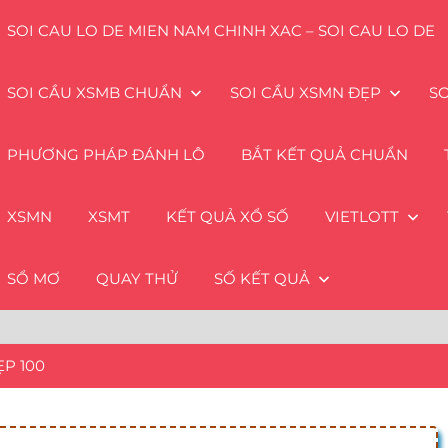
SOI CAU LO DE MIEN NAM CHINH XAC – SOI CAU LO DE
SOI CẦU XSMB CHUẨN
SOI CẦU XSMN ĐẸP
SO
PHƯƠNG PHÁP ĐÁNH LÔ
BẮT KẾT QUẢ CHUẨN
XSMN
XSMT
KẾT QUẢ XỔ SỐ
VIETLOTT
SỔ MƠ
QUAY THỬ
SỐ KẾT QUẢ
P 100