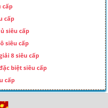
u cấp
êu cấp
hủ siêu cấp
lô siêu cấp
iải 8 siêu cấp
đặc biệt siêu cấp
êu cấp