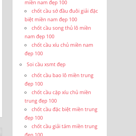
miền nam đẹp 100
chốt cầu sớ đầu đuôi giải đặc
biệt miền nam đẹp 100
chốt cầu song thủ lô miền
nam đẹp 100
chốt cầu xíu chủ miền nam
đẹp 100
Soi cầu xsmt đẹp
chốt cầu bao lô miền trung
đẹp 100
chốt cầu cặp xíu chủ miền
trung đẹp 100
chốt cầu đặc biệt miền trung
đẹp 100
chốt cầu giải tám miền trung
đẹp 100