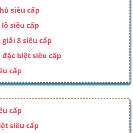
chủ siêu cấp
lô siêu cấp
giải 8 siêu cấp
 đặc biệt siêu cấp
iêu cấp
iêu cấp
iệt siêu cấp