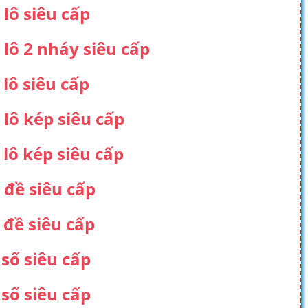
lô siêu cấp
lô 2 nháy siêu cấp
lô siêu cấp
 lô kép siêu cấp
 lô kép siêu cấp
 đề siêu cấp
 đề siêu cấp
 số siêu cấp
 số siêu cấp