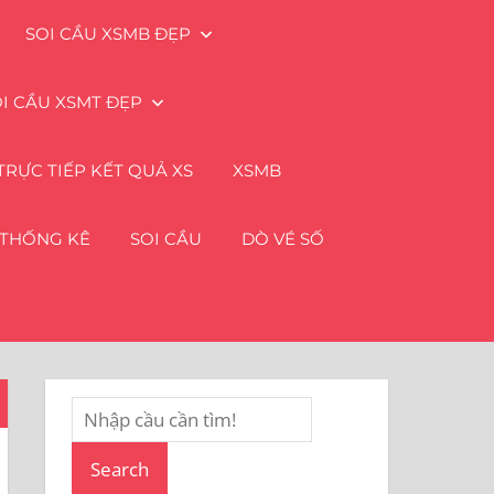
SOI CẦU XSMB ĐẸP
I CẦU XSMT ĐẸP
TRỰC TIẾP KẾT QUẢ XS
XSMB
THỐNG KÊ
SOI CẦU
DÒ VÉ SỐ
Search