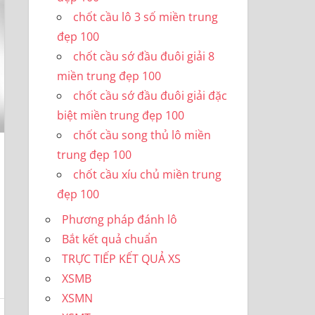
chốt cầu lô 3 số miền trung
đẹp 100
chốt cầu sớ đầu đuôi giải 8
miền trung đẹp 100
chốt cầu sớ đầu đuôi giải đặc
biệt miền trung đẹp 100
chốt cầu song thủ lô miền
trung đẹp 100
chốt cầu xíu chủ miền trung
đẹp 100
Phương pháp đánh lô
Bắt kết quả chuẩn
TRỰC TIẾP KẾT QUẢ XS
XSMB
XSMN