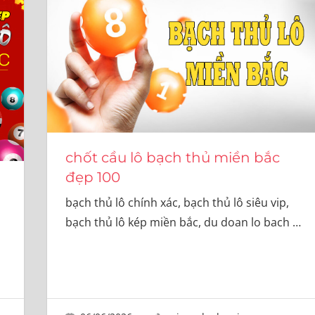
chốt cầu lô bạch thủ miền bắc
đẹp 100
bạch thủ lô chính xác, bạch thủ lô siêu vip,
bạch thủ lô kép miền bắc, du doan lo bach
…