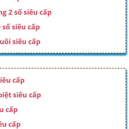
ng 2 số siêu cấp
 số siêu cấp
uôi siêu cấp
siêu cấp
biệt siêu cấp
êu cấp
êu cấp