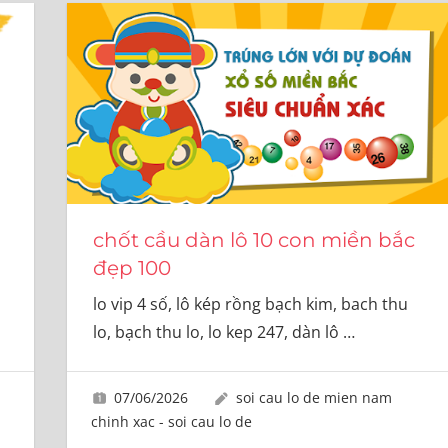
chốt cầu dàn lô 10 con miền bắc
đẹp 100
lo vip 4 số, lô kép rồng bạch kim, bach thu
lo, bạch thu lo, lo kep 247, dàn lô
…
07/06/2026
soi cau lo de mien nam
chinh xac - soi cau lo de