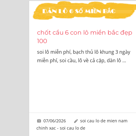
chốt cầu 6 con lô miền bắc đẹp
100
soi lô miễn phí, bạch thủ lô khung 3 ngày
miễn phí, soi cầu, lô về cả cặp, dàn lô
…
07/06/2026
soi cau lo de mien nam
chinh xac - soi cau lo de