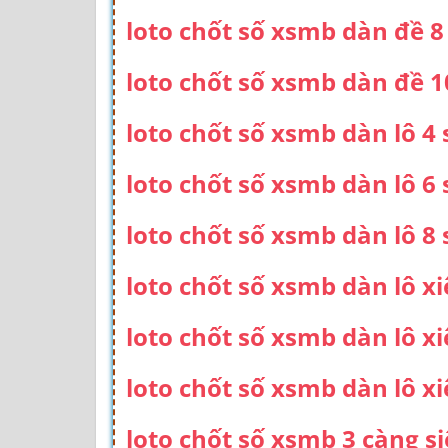
loto chốt số xsmb dàn đề 8
loto chốt số xsmb dàn đề 1
loto chốt số xsmb dàn lô 4 
loto chốt số xsmb dàn lô 6 
loto chốt số xsmb dàn lô 8 
loto chốt số xsmb dàn lô xi
loto chốt số xsmb dàn lô xi
loto chốt số xsmb dàn lô xi
loto chốt số xsmb 3 càng s