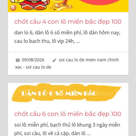
chốt cầu 4 con lô miền bắc đẹp 100
dan lo 6, dàn lô 6 số miền phí, lô dàn hôm nay,
cau lo bạch thu, lô vip 24h,
…
09/08/2026
soi cau lo de mien nam chinh
xac - soi cau lo de
chốt cầu 6 con lô miền bắc đẹp 100
soi lô miễn phí, bạch thủ lô khung 3 ngày miễn
phí, soi cầu, lô về cả cặp, dàn lô
…