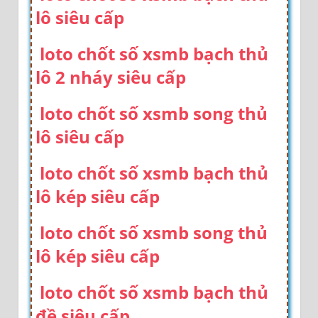
lo
lô siêu cấp
de
loto chốt số xsmb bạch thủ
lô 2 nháy siêu cấp
loto chốt số xsmb song thủ
lô siêu cấp
loto chốt số xsmb bạch thủ
lô kép siêu cấp
loto chốt số xsmb song thủ
lô kép siêu cấp
loto chốt số xsmb bạch thủ
đề siêu cấp