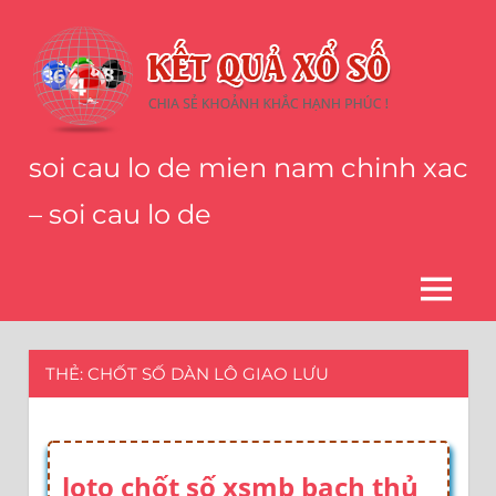
Skip
to
content
soi cau lo de mien nam chinh xac
– soi cau lo de
soi
cau
lo
MENU
de
mien
nam
THẺ:
CHỐT SỐ DÀN LÔ GIAO LƯU
chinh
xac
–
soi
loto chốt số xsmb bạch thủ
cau