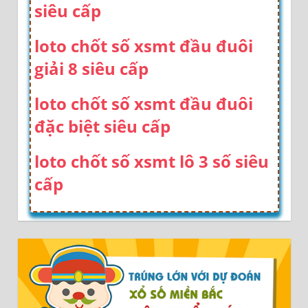
siêu cấp
loto chốt số xsmt đầu đuôi
giải 8 siêu cấp
loto chốt số xsmt đầu đuôi
đặc biệt siêu cấp
loto chốt số xsmt lô 3 số siêu
cấp