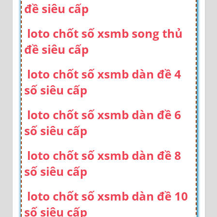
đề siêu cấp
loto chốt số xsmb song thủ
đề siêu cấp
loto chốt số xsmb dàn đề 4
số siêu cấp
loto chốt số xsmb dàn đề 6
số siêu cấp
loto chốt số xsmb dàn đề 8
số siêu cấp
loto chốt số xsmb dàn đề 10
số siêu cấp