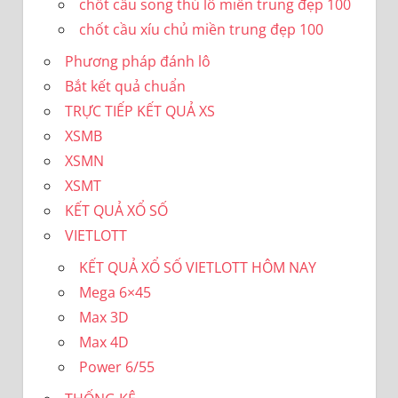
chốt cầu song thủ lô miền trung đẹp 100
chốt cầu xíu chủ miền trung đẹp 100
Phương pháp đánh lô
Bắt kết quả chuẩn
TRỰC TIẾP KẾT QUẢ XS
XSMB
XSMN
XSMT
KẾT QUẢ XỔ SỐ
VIETLOTT
KẾT QUẢ XỔ SỐ VIETLOTT HÔM NAY
Mega 6×45
Max 3D
Max 4D
Power 6/55