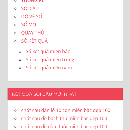
THỐNG KÊ
SOI CẦU
DÒ VÉ SỐ
SỔ MƠ
QUAY THỬ
SỐ KẾT QUẢ
Số kết quả miền bắc
Số kết quả miền trung
Số kết quả miền nam
KẾT QUẢ SOI CẦU MỚI NHẤT
chốt cầu dàn lô 10 con miền bắc đẹp 100
chốt cầu đề bạch thủ miền bắc đẹp 100
chốt cầu đề đầu đuôi miền bắc đẹp 100