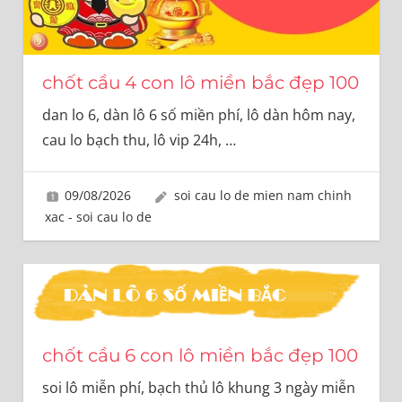
chốt cầu 4 con lô miền bắc đẹp 100
dan lo 6, dàn lô 6 số miền phí, lô dàn hôm nay,
cau lo bạch thu, lô vip 24h,
…
09/08/2026
soi cau lo de mien nam chinh
xac - soi cau lo de
chốt cầu 6 con lô miền bắc đẹp 100
soi lô miễn phí, bạch thủ lô khung 3 ngày miễn