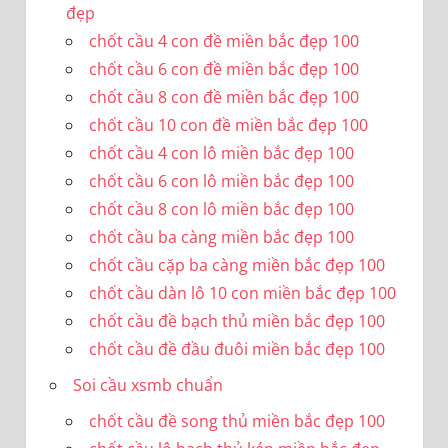
đẹp
chốt cầu 4 con đề miền bắc đẹp 100
chốt cầu 6 con đề miền bắc đẹp 100
chốt cầu 8 con đề miền bắc đẹp 100
chốt cầu 10 con đề miền bắc đẹp 100
chốt cầu 4 con lô miền bắc đẹp 100
chốt cầu 6 con lô miền bắc đẹp 100
chốt cầu 8 con lô miền bắc đẹp 100
chốt cầu ba càng miền bắc đẹp 100
chốt cầu cặp ba càng miền bắc đẹp 100
chốt cầu dàn lô 10 con miền bắc đẹp 100
chốt cầu đề bạch thủ miền bắc đẹp 100
chốt cầu đề đầu đuôi miền bắc đẹp 100
Soi cầu xsmb chuẩn
chốt cầu đề song thủ miền bắc đẹp 100