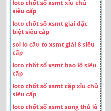
loto chốt số xsmt xỉu chủ
siêu cấp
loto chốt số xsmt giải đặc
biệt siêu cấp
soi lo cầu to xsmt giải 8 siêu
cấp
loto chốt số xsmt bao lô siêu
cấp
loto chốt số xsmt cặp xỉu chủ
siêu cấp
loto chốt số xsmt song thủ lô