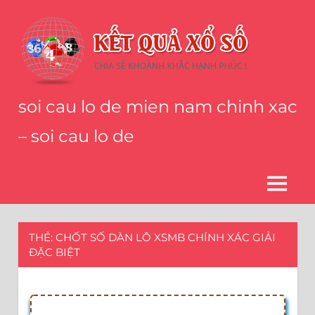
Skip
to
content
soi cau lo de mien nam chinh xac
– soi cau lo de
soi
cau
lo
MENU
de
mien
nam
THẺ:
CHỐT SỐ DÀN LÔ XSMB CHÍNH XÁC GIẢI
chinh
ĐẶC BIỆT
xac
–
soi
cau