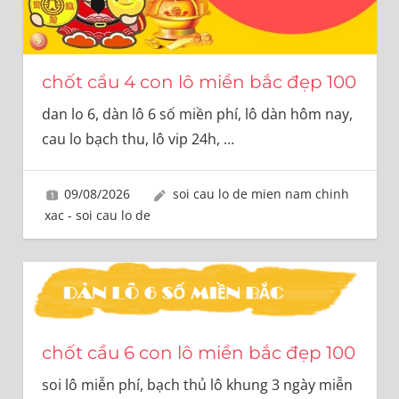
chốt cầu 4 con lô miền bắc đẹp 100
dan lo 6, dàn lô 6 số miền phí, lô dàn hôm nay,
cau lo bạch thu, lô vip 24h,
…
09/08/2026
soi cau lo de mien nam chinh
xac - soi cau lo de
chốt cầu 6 con lô miền bắc đẹp 100
soi lô miễn phí, bạch thủ lô khung 3 ngày miễn