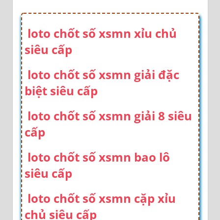
loto chốt số xsmn xỉu chủ
siêu cấp
loto chốt số xsmn giải đặc
biệt siêu cấp
loto chốt số xsmn giải 8 siêu
cấp
loto chốt số xsmn bao lô
siêu cấp
loto chốt số xsmn cặp xỉu
chủ siêu cấp