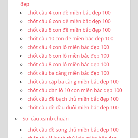
đẹp
chốt cầu 4 con đề miền bắc đẹp 100
chốt cầu 6 con đề miền bắc đẹp 100
chốt cầu 8 con đề miền bắc đẹp 100
chốt cầu 10 con đề miền bắc đẹp 100
chốt cầu 4 con lô miền bắc đẹp 100
chốt cầu 6 con lô miền bắc đẹp 100
chốt cầu 8 con lô miền bắc đẹp 100
chốt cầu ba càng miền bắc đẹp 100
chốt cầu cặp ba càng miền bắc đẹp 100
chốt cầu dàn lô 10 con miền bắc đẹp 100
chốt cầu đề bạch thủ miền bắc đẹp 100
chốt cầu đề đầu đuôi miền bắc đẹp 100
Soi cầu xsmb chuẩn
chốt cầu đề song thủ miền bắc đẹp 100