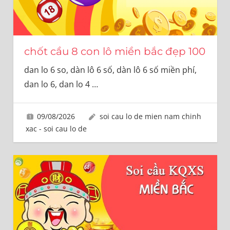
chốt cầu 8 con lô miền bắc đẹp 100
dan lo 6 so, dàn lô 6 số, dàn lô 6 số miền phí,
dan lo 6, dan lo 4
…
09/08/2026
soi cau lo de mien nam chinh
xac - soi cau lo de