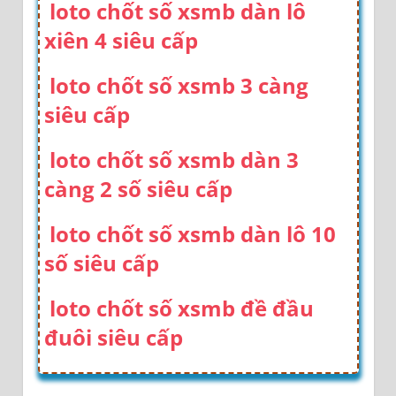
loto chốt số xsmb dàn lô
xiên 4 siêu cấp
loto chốt số xsmb 3 càng
siêu cấp
loto chốt số xsmb dàn 3
càng 2 số siêu cấp
loto chốt số xsmb dàn lô 10
số siêu cấp
loto chốt số xsmb đề đầu
đuôi siêu cấp