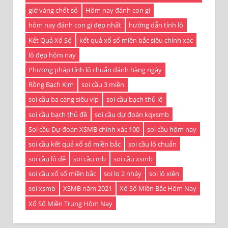
giờ vàng chốt số
Hôm nay đánh con gì
hôm nay đánh con gì đẹp nhất
hướng dẫn tính lô
Kết Quả Xổ Số
kết quả xổ số miền bắc siêu chính xác
lô đẹp hôm nay
Phương pháp tính lô chuẩn đánh hàng ngày
Rồng Bạch Kim
soi cầu 3 miền
soi cầu ba càng siêu víp
soi cầu bạch thủ lô
soi cầu bạch thủ đề
soi cầu dự đoán kqxsmb
Soi cầu Dự đoán XSMB chính xác 100
soi cầu hôm nay
soi cầu kết quả xổ số miền bắc
soi cầu lô chuẩn
soi cầu lô đề
soi cầu mb
soi cầu xsmb
soi cầu xổ số miền bắc
soi lo 2 nháy
soi lô xiên
soi xsmb
XSMB năm 2021
Xổ Số Miền Bắc Hôm Nay
Xổ Số Miền Trung Hôm Nay