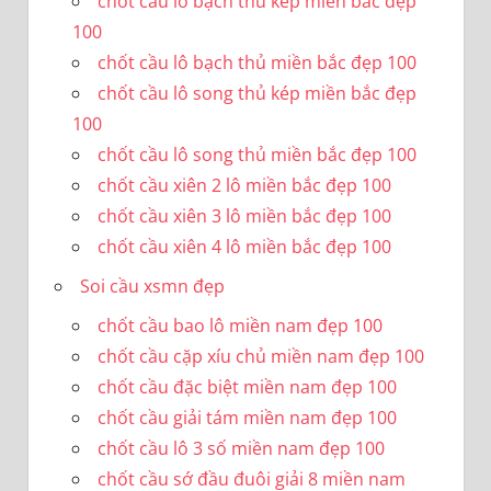
chốt cầu lô bạch thủ kép miền bắc đẹp
100
chốt cầu lô bạch thủ miền bắc đẹp 100
chốt cầu lô song thủ kép miền bắc đẹp
100
chốt cầu lô song thủ miền bắc đẹp 100
chốt cầu xiên 2 lô miền bắc đẹp 100
chốt cầu xiên 3 lô miền bắc đẹp 100
chốt cầu xiên 4 lô miền bắc đẹp 100
Soi cầu xsmn đẹp
chốt cầu bao lô miền nam đẹp 100
chốt cầu cặp xíu chủ miền nam đẹp 100
chốt cầu đặc biệt miền nam đẹp 100
chốt cầu giải tám miền nam đẹp 100
chốt cầu lô 3 số miền nam đẹp 100
chốt cầu sớ đầu đuôi giải 8 miền nam