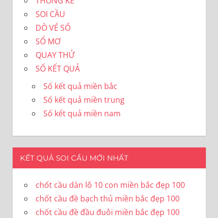
THỐNG KÊ
SOI CẦU
DÒ VÉ SỐ
SỔ MƠ
QUAY THỬ
SỐ KẾT QUẢ
Số kết quả miền bắc
Số kết quả miền trung
Số kết quả miền nam
KẾT QUẢ SOI CẦU MỚI NHẤT
chốt cầu dàn lô 10 con miền bắc đẹp 100
chốt cầu đề bạch thủ miền bắc đẹp 100
chốt cầu đề đầu đuôi miền bắc đẹp 100