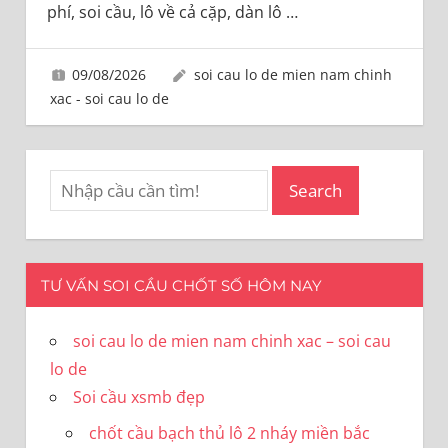
phí, soi cầu, lô về cả cặp, dàn lô
…
09/08/2026
soi cau lo de mien nam chinh
xac - soi cau lo de
Search
TƯ VẤN SOI CẦU CHỐT SỐ HÔM NAY
soi cau lo de mien nam chinh xac – soi cau
lo de
Soi cầu xsmb đẹp
chốt cầu bạch thủ lô 2 nháy miền bắc