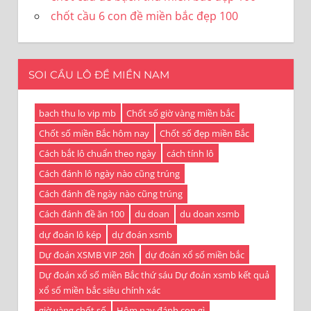
chốt cầu 6 con đề miền bắc đẹp 100
SOI CẦU LÔ ĐỀ MIỀN NAM
bach thu lo vip mb
Chốt số giờ vàng miền bắc
Chốt số miền Bắc hôm nay
Chốt số đẹp miền Bắc
Cách bắt lô chuẩn theo ngày
cách tính lô
Cách đánh lô ngày nào cũng trúng
Cách đánh đề ngày nào cũng trúng
Cách đánh đề ăn 100
du doan
du doan xsmb
dự đoán lô kép
dự đoán xsmb
Dự đoán XSMB VIP 26h
dự đoán xổ số miền bắc
Dự đoán xổ số miền Bắc thứ sáu Dự đoán xsmb kết quả
xổ số miền bắc siêu chính xác
giờ vàng chốt số
Hôm nay đánh con gì