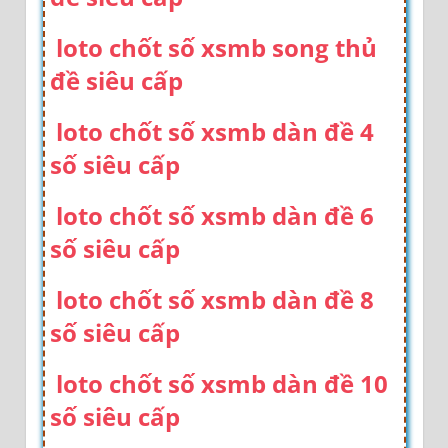
loto chốt số xsmb song thủ
đề siêu cấp
loto chốt số xsmb dàn đề 4
số siêu cấp
loto chốt số xsmb dàn đề 6
số siêu cấp
loto chốt số xsmb dàn đề 8
số siêu cấp
loto chốt số xsmb dàn đề 10
số siêu cấp