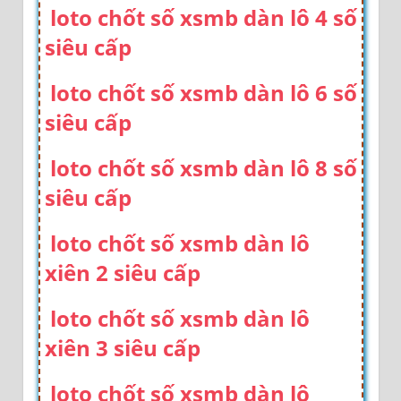
loto chốt số xsmb dàn lô 4 số
siêu cấp
loto chốt số xsmb dàn lô 6 số
siêu cấp
loto chốt số xsmb dàn lô 8 số
siêu cấp
loto chốt số xsmb dàn lô
xiên 2 siêu cấp
loto chốt số xsmb dàn lô
xiên 3 siêu cấp
loto chốt số xsmb dàn lô