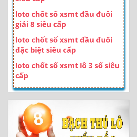
loto chốt số xsmt đầu đuôi
giải 8 siêu cấp
loto chốt số xsmt đầu đuôi
đặc biệt siêu cấp
loto chốt số xsmt lô 3 số siêu
cấp