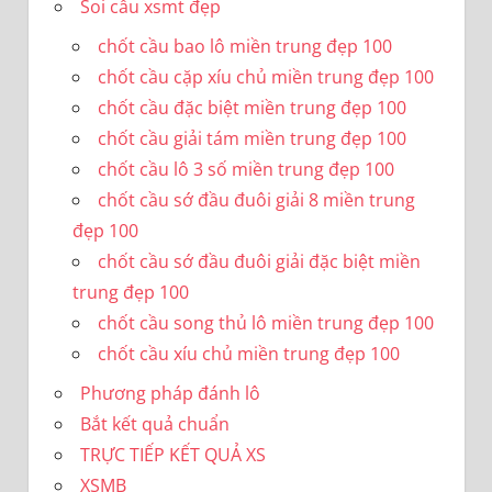
Soi cầu xsmt đẹp
chốt cầu bao lô miền trung đẹp 100
chốt cầu cặp xíu chủ miền trung đẹp 100
chốt cầu đặc biệt miền trung đẹp 100
chốt cầu giải tám miền trung đẹp 100
chốt cầu lô 3 số miền trung đẹp 100
chốt cầu sớ đầu đuôi giải 8 miền trung
đẹp 100
chốt cầu sớ đầu đuôi giải đặc biệt miền
trung đẹp 100
chốt cầu song thủ lô miền trung đẹp 100
chốt cầu xíu chủ miền trung đẹp 100
Phương pháp đánh lô
Bắt kết quả chuẩn
TRỰC TIẾP KẾT QUẢ XS
XSMB