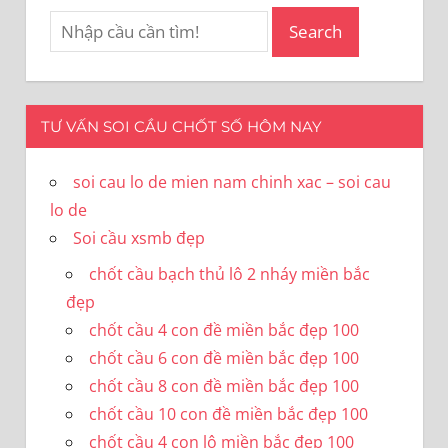
Search
TƯ VẤN SOI CẦU CHỐT SỐ HÔM NAY
soi cau lo de mien nam chinh xac – soi cau
lo de
Soi cầu xsmb đẹp
chốt cầu bạch thủ lô 2 nháy miền bắc
đẹp
chốt cầu 4 con đề miền bắc đẹp 100
chốt cầu 6 con đề miền bắc đẹp 100
chốt cầu 8 con đề miền bắc đẹp 100
chốt cầu 10 con đề miền bắc đẹp 100
chốt cầu 4 con lô miền bắc đẹp 100