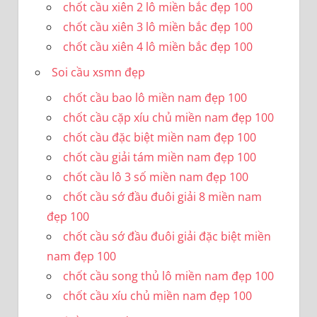
chốt cầu xiên 2 lô miền bắc đẹp 100
chốt cầu xiên 3 lô miền bắc đẹp 100
chốt cầu xiên 4 lô miền bắc đẹp 100
Soi cầu xsmn đẹp
chốt cầu bao lô miền nam đẹp 100
chốt cầu cặp xíu chủ miền nam đẹp 100
chốt cầu đặc biệt miền nam đẹp 100
chốt cầu giải tám miền nam đẹp 100
chốt cầu lô 3 số miền nam đẹp 100
chốt cầu sớ đầu đuôi giải 8 miền nam
đẹp 100
chốt cầu sớ đầu đuôi giải đặc biệt miền
nam đẹp 100
chốt cầu song thủ lô miền nam đẹp 100
chốt cầu xíu chủ miền nam đẹp 100