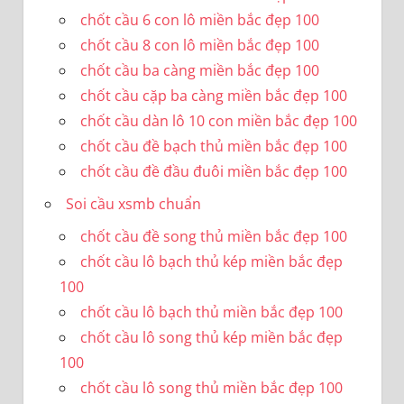
chốt cầu 6 con lô miền bắc đẹp 100
chốt cầu 8 con lô miền bắc đẹp 100
chốt cầu ba càng miền bắc đẹp 100
chốt cầu cặp ba càng miền bắc đẹp 100
chốt cầu dàn lô 10 con miền bắc đẹp 100
chốt cầu đề bạch thủ miền bắc đẹp 100
chốt cầu đề đầu đuôi miền bắc đẹp 100
Soi cầu xsmb chuẩn
chốt cầu đề song thủ miền bắc đẹp 100
chốt cầu lô bạch thủ kép miền bắc đẹp
100
chốt cầu lô bạch thủ miền bắc đẹp 100
chốt cầu lô song thủ kép miền bắc đẹp
100
chốt cầu lô song thủ miền bắc đẹp 100