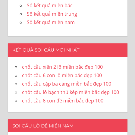
Số kết quả miền bắc
Số kết quả miền trung
Số kết quả miền nam
KẾT QUẢ SOI CẦU MỚI NHẤT
chốt cầu xiên 2 lô miền bắc đẹp 100
chốt cầu 6 con lô miền bắc đẹp 100
chốt cầu cặp ba càng miền bắc đẹp 100
chốt cầu lô bạch thủ kép miền bắc đẹp 100
chốt cầu 6 con đề miền bắc đẹp 100
SOI CẦU LÔ ĐỀ MIỀN NAM