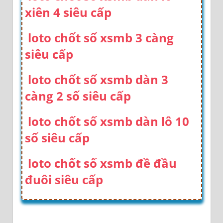
xiên 4 siêu cấp
loto chốt số xsmb 3 càng
siêu cấp
loto chốt số xsmb dàn 3
càng 2 số siêu cấp
loto chốt số xsmb dàn lô 10
số siêu cấp
loto chốt số xsmb đề đầu
đuôi siêu cấp