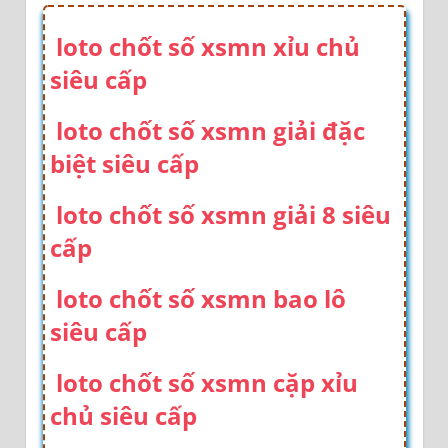
loto chốt số xsmn xỉu chủ
siêu cấp
loto chốt số xsmn giải đặc
biệt siêu cấp
loto chốt số xsmn giải 8 siêu
cấp
loto chốt số xsmn bao lô
siêu cấp
loto chốt số xsmn cặp xỉu
chủ siêu cấp