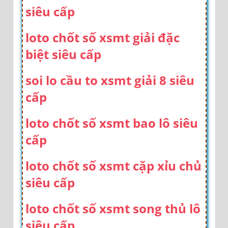
siêu cấp
loto chốt số xsmt giải đặc
biệt siêu cấp
soi lo cầu to xsmt giải 8 siêu
cấp
loto chốt số xsmt bao lô siêu
cấp
loto chốt số xsmt cặp xỉu chủ
siêu cấp
loto chốt số xsmt song thủ lô
siêu cấp