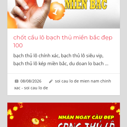
chốt cầu lô bạch thủ miền bắc đẹp
100
bạch thủ lô chính xác, bạch thủ lô siêu vip,
bạch thủ lô kép miền bắc, du doan lo bach
…
08/08/2026
soi cau lo de mien nam chinh
xac - soi cau lo de