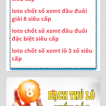
loto chốt số xsmt đầu đuôi
giải 8 siêu cấp
loto chốt số xsmt đầu đuôi
đặc biệt siêu cấp
loto chốt số xsmt lô 3 số siêu
cấp