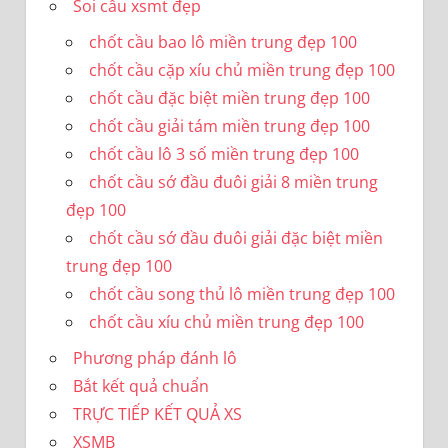
Soi cầu xsmt đẹp
chốt cầu bao lô miền trung đẹp 100
chốt cầu cặp xíu chủ miền trung đẹp 100
chốt cầu đặc biệt miền trung đẹp 100
chốt cầu giải tám miền trung đẹp 100
chốt cầu lô 3 số miền trung đẹp 100
chốt cầu sớ đầu đuôi giải 8 miền trung
đẹp 100
chốt cầu sớ đầu đuôi giải đặc biệt miền
trung đẹp 100
chốt cầu song thủ lô miền trung đẹp 100
chốt cầu xíu chủ miền trung đẹp 100
Phương pháp đánh lô
Bắt kết quả chuẩn
TRỰC TIẾP KẾT QUẢ XS
XSMB