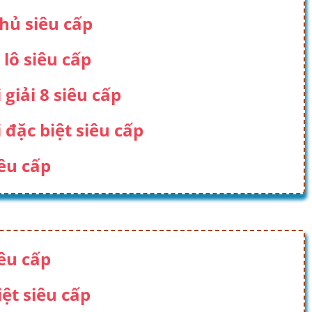
chủ siêu cấp
lô siêu cấp
giải 8 siêu cấp
 đặc biệt siêu cấp
iêu cấp
iêu cấp
iệt siêu cấp