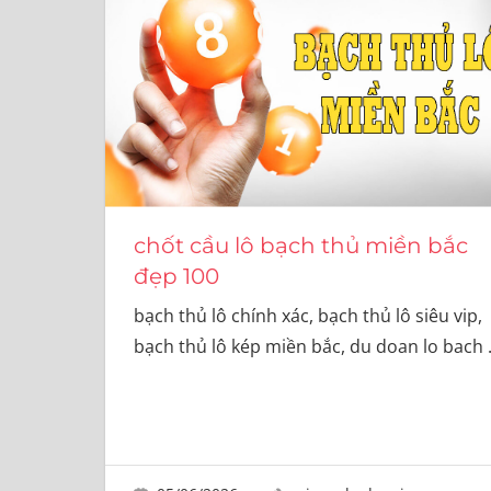
chốt cầu lô bạch thủ miền bắc
đẹp 100
bạch thủ lô chính xác, bạch thủ lô siêu vip,
bạch thủ lô kép miền bắc, du doan lo bach