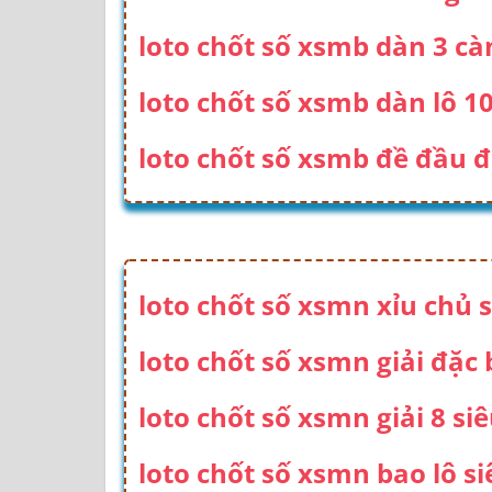
loto chốt số xsmb dàn 3 cà
loto chốt số xsmb dàn lô 10
loto chốt số xsmb đề đầu đ
loto chốt số xsmn xỉu chủ 
loto chốt số xsmn giải đặc 
loto chốt số xsmn giải 8 si
loto chốt số xsmn bao lô si