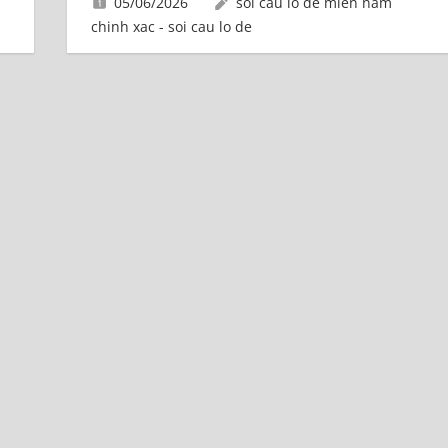
05/06/2026
soi cau lo de mien nam
chinh xac - soi cau lo de