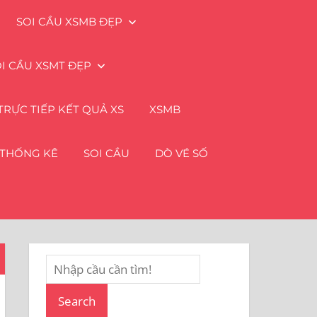
SOI CẦU XSMB ĐẸP
I CẦU XSMT ĐẸP
TRỰC TIẾP KẾT QUẢ XS
XSMB
THỐNG KÊ
SOI CẦU
DÒ VÉ SỐ
Search