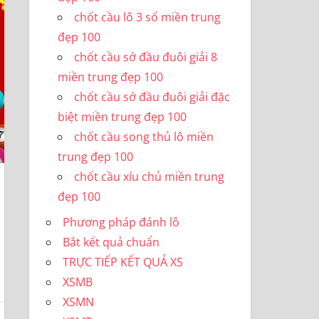
chốt cầu lô 3 số miền trung
đẹp 100
chốt cầu sớ đầu đuôi giải 8
miền trung đẹp 100
chốt cầu sớ đầu đuôi giải đặc
biệt miền trung đẹp 100
chốt cầu song thủ lô miền
trung đẹp 100
chốt cầu xíu chủ miền trung
đẹp 100
Phương pháp đánh lô
Bắt kết quả chuẩn
TRỰC TIẾP KẾT QUẢ XS
XSMB
XSMN