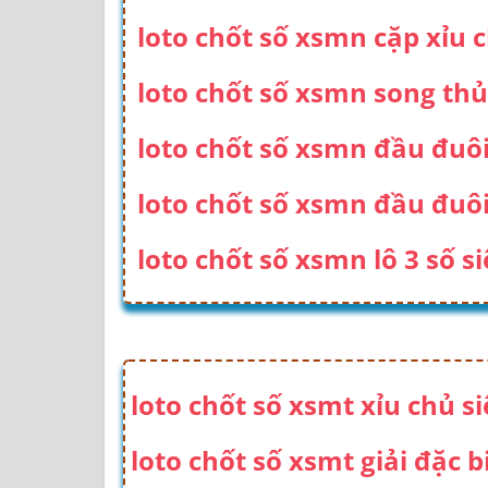
loto chốt số xsmn cặp xỉu 
loto chốt số xsmn song thủ 
loto chốt số xsmn đầu đuôi 
loto chốt số xsmn đầu đuôi
loto chốt số xsmn lô 3 số s
loto chốt số xsmt xỉu chủ s
loto chốt số xsmt giải đặc b