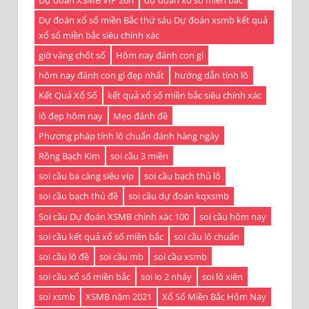
Dự đoán xổ số miền Bắc thứ sáu Dự đoán xsmb kết quả
xổ số miền bắc siêu chính xác
giờ vàng chốt số
Hôm nay đánh con gì
hôm nay đánh con gì đẹp nhất
hướng dẫn tính lô
Kết Quả Xổ Số
kết quả xổ số miền bắc siêu chính xác
lô đẹp hôm nay
Mẹo đánh đề
Phương pháp tính lô chuẩn đánh hàng ngày
Rồng Bạch Kim
soi cầu 3 miền
soi cầu ba càng siêu víp
soi cầu bạch thủ lô
soi cầu bạch thủ đề
soi cầu dự đoán kqxsmb
Soi cầu Dự đoán XSMB chính xác 100
soi cầu hôm nay
soi cầu kết quả xổ số miền bắc
soi cầu lô chuẩn
soi cầu lô đề
soi cầu mb
soi cầu xsmb
soi cầu xổ số miền bắc
soi lo 2 nháy
soi lô xiên
soi xsmb
XSMB năm 2021
Xổ Số Miền Bắc Hôm Nay