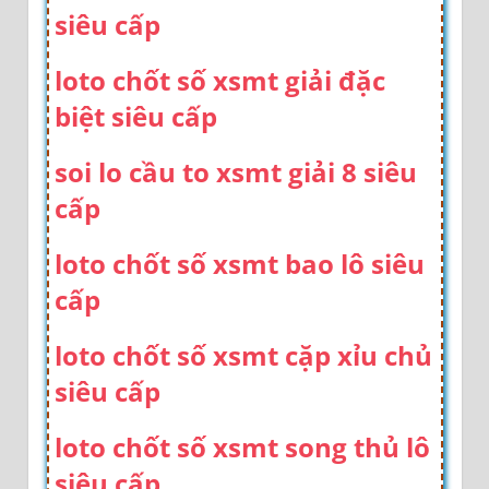
siêu cấp
loto chốt số xsmt giải đặc
biệt siêu cấp
soi lo cầu to xsmt giải 8 siêu
cấp
loto chốt số xsmt bao lô siêu
cấp
loto chốt số xsmt cặp xỉu chủ
siêu cấp
loto chốt số xsmt song thủ lô
siêu cấp