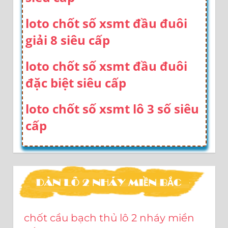
loto chốt số xsmt đầu đuôi
giải 8 siêu cấp
loto chốt số xsmt đầu đuôi
đặc biệt siêu cấp
loto chốt số xsmt lô 3 số siêu
cấp
chốt cầu bạch thủ lô 2 nháy miền