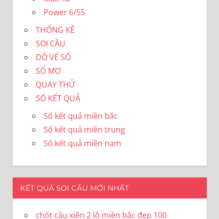
Power 6/55
THỐNG KÊ
SOI CẦU
DÒ VÉ SỐ
SỔ MƠ
QUAY THỬ
SỐ KẾT QUẢ
Số kết quả miền bắc
Số kết quả miền trung
Số kết quả miền nam
KẾT QUẢ SOI CẦU MỚI NHẤT
chốt cầu xiên 2 lô miền bắc đẹp 100