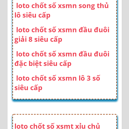
loto chốt số xsmn song thủ
lô siêu cấp
loto chốt số xsmn đầu đuôi
giải 8 siêu cấp
loto chốt số xsmn đầu đuôi
đặc biệt siêu cấp
loto chốt số xsmn lô 3 số
siêu cấp
loto chốt số xsmt xỉu chủ