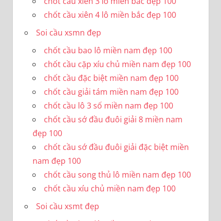
chốt cầu xiên 3 lô miền bắc đẹp 100
chốt cầu xiên 4 lô miền bắc đẹp 100
Soi cầu xsmn đẹp
chốt cầu bao lô miền nam đẹp 100
chốt cầu cặp xíu chủ miền nam đẹp 100
chốt cầu đặc biệt miền nam đẹp 100
chốt cầu giải tám miền nam đẹp 100
chốt cầu lô 3 số miền nam đẹp 100
chốt cầu sớ đầu đuôi giải 8 miền nam
đẹp 100
chốt cầu sớ đầu đuôi giải đặc biệt miền
nam đẹp 100
chốt cầu song thủ lô miền nam đẹp 100
chốt cầu xíu chủ miền nam đẹp 100
Soi cầu xsmt đẹp