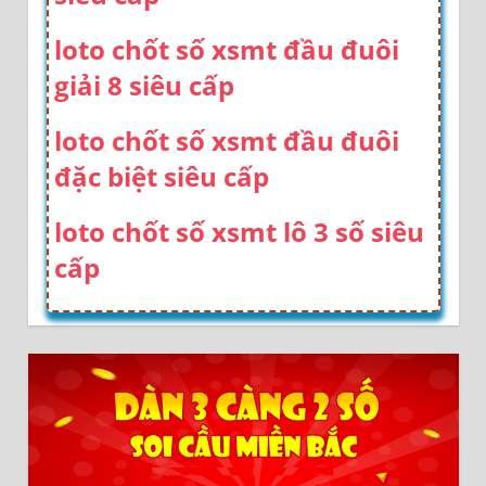
loto chốt số xsmt đầu đuôi
giải 8 siêu cấp
loto chốt số xsmt đầu đuôi
đặc biệt siêu cấp
loto chốt số xsmt lô 3 số siêu
cấp