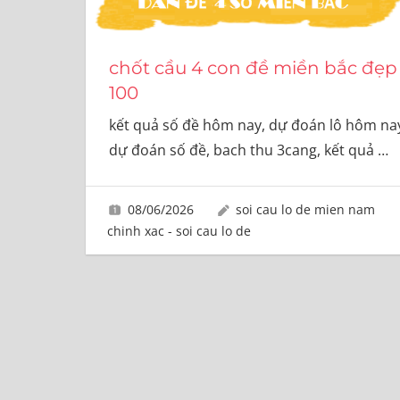
chốt cầu 4 con đề miền bắc đẹp
100
kết quả số đề hôm nay, dự đoán lô hôm na
dự đoán số đề, bach thu 3cang, kết quả
…
08/06/2026
soi cau lo de mien nam
chinh xac - soi cau lo de