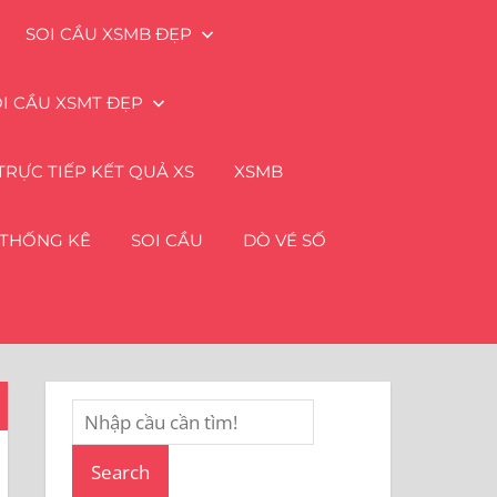
SOI CẦU XSMB ĐẸP
I CẦU XSMT ĐẸP
TRỰC TIẾP KẾT QUẢ XS
XSMB
THỐNG KÊ
SOI CẦU
DÒ VÉ SỐ
Search