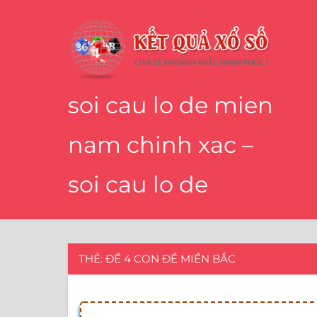
Skip
to
content
soi cau lo de mien
nam chinh xac –
soi cau lo de
soi
cau
lo
de
THẺ:
ĐỀ 4 CON ĐỀ MIỀN BẮC
mien
nam
chinh