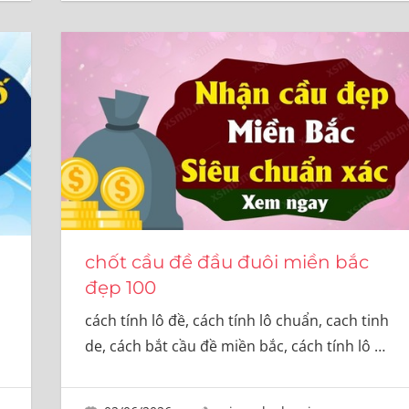
chốt cầu đề đầu đuôi miền bắc
đẹp 100
cách tính lô đề, cách tính lô chuẩn, cach tinh
de, cách bắt cầu đề miền bắc, cách tính lô
…