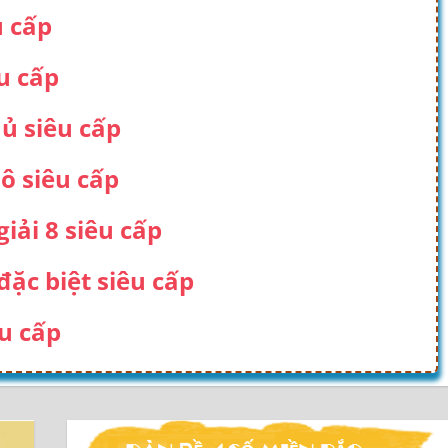
u cấp
êu cấp
hủ siêu cấp
lô siêu cấp
iải 8 siêu cấp
đặc biệt siêu cấp
êu cấp