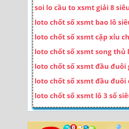
soi lo cầu to xsmt giải 8 siê
loto chốt số xsmt bao lô si
loto chốt số xsmt cặp xỉu c
loto chốt số xsmt song thủ 
loto chốt số xsmt đầu đuôi g
loto chốt số xsmt đầu đuôi 
loto chốt số xsmt lô 3 số si