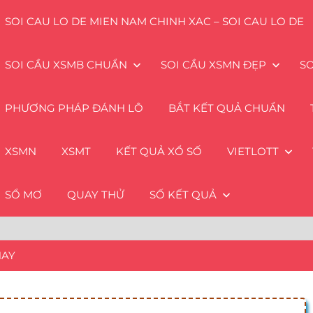
SOI CAU LO DE MIEN NAM CHINH XAC – SOI CAU LO DE
SOI CẦU XSMB CHUẨN
SOI CẦU XSMN ĐẸP
SO
PHƯƠNG PHÁP ĐÁNH LÔ
BẮT KẾT QUẢ CHUẨN
XSMN
XSMT
KẾT QUẢ XỔ SỐ
VIETLOTT
SỔ MƠ
QUAY THỬ
SỐ KẾT QUẢ
NAY