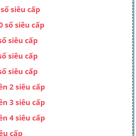
 số siêu cấp
0 số siêu cấp
số siêu cấp
số siêu cấp
số siêu cấp
ên 2 siêu cấp
ên 3 siêu cấp
ên 4 siêu cấp
iêu cấp