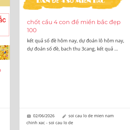
chốt cầu 4 con đề miền bắc đẹp
100
kết quả số đề hôm nay, dự đoán lô hôm nay,
dự đoán số đề, bach thu 3cang, kết quả
…
p
02/06/2026
soi cau lo de mien nam
chinh xac - soi cau lo de