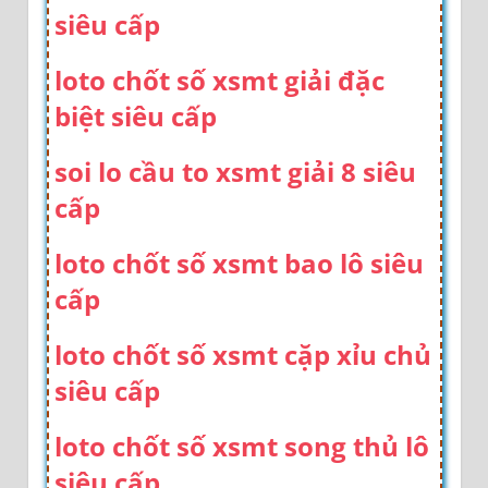
siêu cấp
loto chốt số xsmt giải đặc
biệt siêu cấp
soi lo cầu to xsmt giải 8 siêu
cấp
loto chốt số xsmt bao lô siêu
cấp
loto chốt số xsmt cặp xỉu chủ
siêu cấp
loto chốt số xsmt song thủ lô
siêu cấp