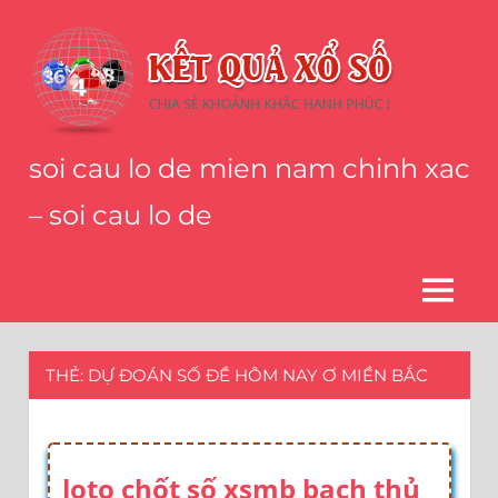
Skip
to
content
soi cau lo de mien nam chinh xac
– soi cau lo de
soi
cau
lo
MENU
de
mien
nam
THẺ:
DỰ ĐOÁN SỐ ĐỀ HÔM NAY Ơ MIỀN BẮC
chinh
xac
–
soi
loto chốt số xsmb bạch thủ
cau