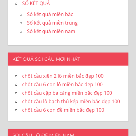
SỐ KẾT QUẢ
Số kết quả miền bắc
Số kết quả miền trung
Số kết quả miền nam
KẾT QUẢ SOI CẦU MỚI NHẤT
chốt cầu xiên 2 lô miền bắc đẹp 100
chốt cầu 6 con lô miền bắc đẹp 100
chốt cầu cặp ba càng miền bắc đẹp 100
chốt cầu lô bạch thủ kép miền bắc đẹp 100
chốt cầu 6 con đề miền bắc đẹp 100
SOI CẦU LÔ ĐỀ MIỀN NAM