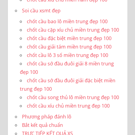
Soi cầu xsmt đẹp
chốt cầu bao lô miền trung đẹp 100
chốt cầu cặp xíu chủ miền trung đẹp 100
chốt cầu đặc biệt miền trung đẹp 100
chốt cầu giải tám miền trung đẹp 100
chốt cầu lô 3 số miền trung đẹp 100
chốt cầu sớ đầu đuôi giải 8 miền trung
đẹp 100
chốt cầu sớ đầu đuôi giải đặc biệt miền
trung đẹp 100
chốt cầu song thủ lô miền trung đẹp 100
chốt cầu xíu chủ miền trung đẹp 100
Phương pháp đánh lô
Bắt kết quả chuẩn
TRỰC TIẾP KẾT QUẢ XS