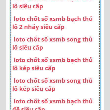
lo
lô siêu cấp
de
loto chốt số xsmb bạch thủ
lô 2 nháy siêu cấp
loto chốt số xsmb song thủ
lô siêu cấp
loto chốt số xsmb bạch thủ
lô kép siêu cấp
loto chốt số xsmb song thủ
lô kép siêu cấp
loto chốt số xsmb bạch thủ
đề siêu cấp