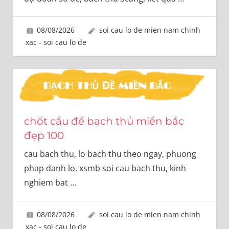
08/08/2026
soi cau lo de mien nam chinh
xac - soi cau lo de
chốt cầu đề bạch thủ miền bắc
đẹp 100
cau bach thu, lo bach thu theo ngay, phuong
phap danh lo, xsmb soi cau bach thu, kinh
nghiem bat
…
08/08/2026
soi cau lo de mien nam chinh
xac - soi cau lo de