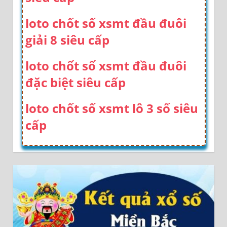
loto chốt số xsmt đầu đuôi
giải 8 siêu cấp
loto chốt số xsmt đầu đuôi
đặc biệt siêu cấp
loto chốt số xsmt lô 3 số siêu
cấp