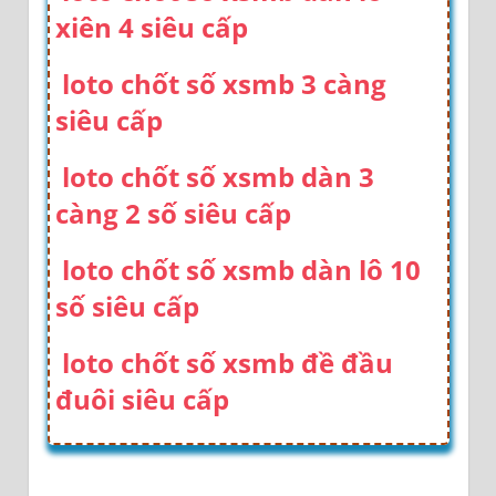
xiên 4 siêu cấp
loto chốt số xsmb 3 càng
siêu cấp
loto chốt số xsmb dàn 3
càng 2 số siêu cấp
loto chốt số xsmb dàn lô 10
số siêu cấp
loto chốt số xsmb đề đầu
đuôi siêu cấp