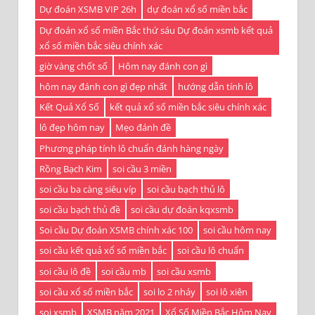
Dự đoán XSMB VIP 26h
dự đoán xổ số miền bắc
Dự đoán xổ số miền Bắc thứ sáu Dự đoán xsmb kết quả
xổ số miền bắc siêu chính xác
giờ vàng chốt số
Hôm nay đánh con gì
hôm nay đánh con gì đẹp nhất
hướng dẫn tính lô
Kết Quả Xổ Số
kết quả xổ số miền bắc siêu chính xác
lô đẹp hôm nay
Mẹo đánh đề
Phương pháp tính lô chuẩn đánh hàng ngày
Rồng Bạch Kim
soi cầu 3 miền
soi cầu ba càng siêu víp
soi cầu bạch thủ lô
soi cầu bạch thủ đề
soi cầu dự đoán kqxsmb
Soi cầu Dự đoán XSMB chính xác 100
soi cầu hôm nay
soi cầu kết quả xổ số miền bắc
soi cầu lô chuẩn
soi cầu lô đề
soi cầu mb
soi cầu xsmb
soi cầu xổ số miền bắc
soi lo 2 nháy
soi lô xiên
soi xsmb
XSMB năm 2021
Xổ Số Miền Bắc Hôm Nay