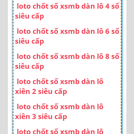
loto chốt số xsmb dàn lô 4 số
siêu cấp
loto chốt số xsmb dàn lô 6 số
siêu cấp
loto chốt số xsmb dàn lô 8 số
siêu cấp
loto chốt số xsmb dàn lô
xiên 2 siêu cấp
loto chốt số xsmb dàn lô
xiên 3 siêu cấp
loto chốt số xsmb dàn lô