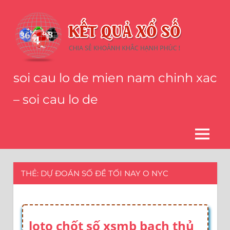
Skip
to
content
soi cau lo de mien nam chinh xac
– soi cau lo de
soi
cau
lo
MENU
de
mien
nam
THẺ:
DỰ ĐOÁN SỐ ĐỀ TỐI NAY O NYC
chinh
xac
–
soi
loto chốt số xsmb bạch thủ
cau