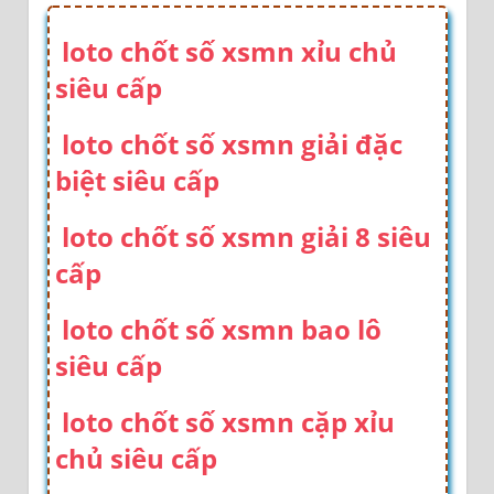
loto chốt số xsmn xỉu chủ
siêu cấp
loto chốt số xsmn giải đặc
biệt siêu cấp
loto chốt số xsmn giải 8 siêu
cấp
loto chốt số xsmn bao lô
siêu cấp
loto chốt số xsmn cặp xỉu
chủ siêu cấp