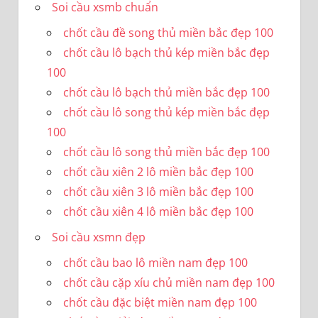
Soi cầu xsmb chuẩn
chốt cầu đề song thủ miền bắc đẹp 100
chốt cầu lô bạch thủ kép miền bắc đẹp
100
chốt cầu lô bạch thủ miền bắc đẹp 100
chốt cầu lô song thủ kép miền bắc đẹp
100
chốt cầu lô song thủ miền bắc đẹp 100
chốt cầu xiên 2 lô miền bắc đẹp 100
chốt cầu xiên 3 lô miền bắc đẹp 100
chốt cầu xiên 4 lô miền bắc đẹp 100
Soi cầu xsmn đẹp
chốt cầu bao lô miền nam đẹp 100
chốt cầu cặp xíu chủ miền nam đẹp 100
chốt cầu đặc biệt miền nam đẹp 100