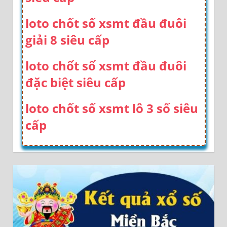
loto chốt số xsmt đầu đuôi
giải 8 siêu cấp
loto chốt số xsmt đầu đuôi
đặc biệt siêu cấp
loto chốt số xsmt lô 3 số siêu
cấp