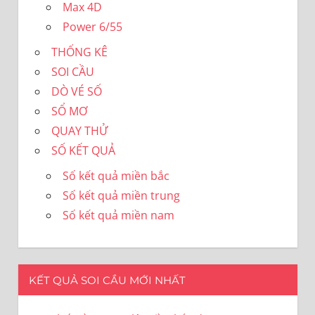
Max 4D
Power 6/55
THỐNG KÊ
SOI CẦU
DÒ VÉ SỐ
SỔ MƠ
QUAY THỬ
SỐ KẾT QUẢ
Số kết quả miền bắc
Số kết quả miền trung
Số kết quả miền nam
KẾT QUẢ SOI CẦU MỚI NHẤT