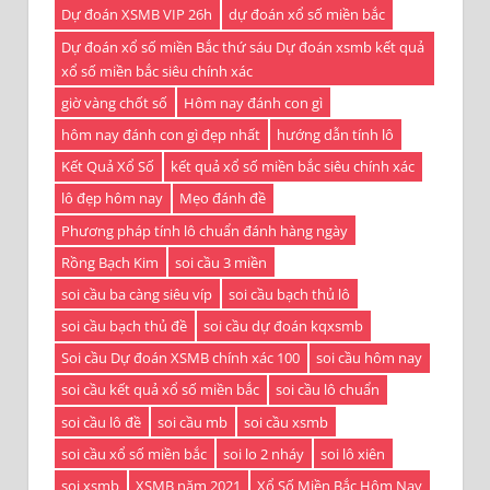
Dự đoán XSMB VIP 26h
dự đoán xổ số miền bắc
Dự đoán xổ số miền Bắc thứ sáu Dự đoán xsmb kết quả
xổ số miền bắc siêu chính xác
giờ vàng chốt số
Hôm nay đánh con gì
hôm nay đánh con gì đẹp nhất
hướng dẫn tính lô
Kết Quả Xổ Số
kết quả xổ số miền bắc siêu chính xác
lô đẹp hôm nay
Mẹo đánh đề
Phương pháp tính lô chuẩn đánh hàng ngày
Rồng Bạch Kim
soi cầu 3 miền
soi cầu ba càng siêu víp
soi cầu bạch thủ lô
soi cầu bạch thủ đề
soi cầu dự đoán kqxsmb
Soi cầu Dự đoán XSMB chính xác 100
soi cầu hôm nay
soi cầu kết quả xổ số miền bắc
soi cầu lô chuẩn
soi cầu lô đề
soi cầu mb
soi cầu xsmb
soi cầu xổ số miền bắc
soi lo 2 nháy
soi lô xiên
soi xsmb
XSMB năm 2021
Xổ Số Miền Bắc Hôm Nay