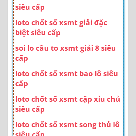
siêu cấp
loto chốt số xsmt giải đặc
biệt siêu cấp
soi lo cầu to xsmt giải 8 siêu
cấp
loto chốt số xsmt bao lô siêu
cấp
loto chốt số xsmt cặp xỉu chủ
siêu cấp
loto chốt số xsmt song thủ lô
siêu cấp