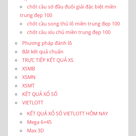
chốt cầu sớ đầu đuôi giải đặc biệt miền
trung đẹp 100
chốt cầu song thủ lô miền trung đẹp 100
chốt cầu xíu chủ miền trung đẹp 100
Phương pháp đánh lô
Bắt kết quả chuẩn
TRỰC TIẾP KẾT QUẢ XS
XSMB
XSMN
XSMT
KẾT QUẢ XỔ SỐ
VIETLOTT
KẾT QUẢ XỔ SỐ VIETLOTT HÔM NAY
Mega 6×45
Max 3D