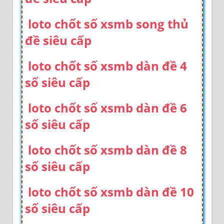
loto chốt số xsmb song thủ
đề siêu cấp
loto chốt số xsmb dàn đề 4
số siêu cấp
loto chốt số xsmb dàn đề 6
số siêu cấp
loto chốt số xsmb dàn đề 8
số siêu cấp
loto chốt số xsmb dàn đề 10
số siêu cấp