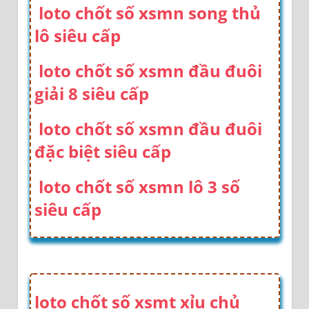
loto chốt số xsmn song thủ
lô siêu cấp
loto chốt số xsmn đầu đuôi
giải 8 siêu cấp
loto chốt số xsmn đầu đuôi
đặc biệt siêu cấp
loto chốt số xsmn lô 3 số
siêu cấp
loto chốt số xsmt xỉu chủ