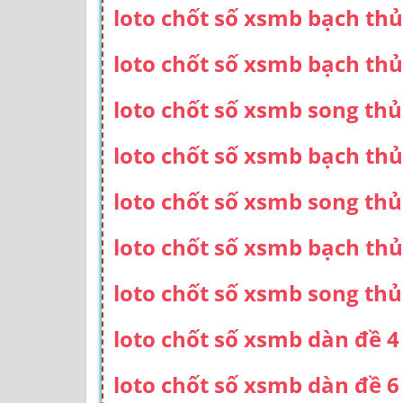
xac
loto chốt số xsmb bạch thủ 
–
soi
loto chốt số xsmb bạch thủ 
cau
lo
de
loto chốt số xsmb song thủ 
loto chốt số xsmb bạch thủ
loto chốt số xsmb song thủ
loto chốt số xsmb bạch thủ
loto chốt số xsmb song thủ
loto chốt số xsmb dàn đề 4
loto chốt số xsmb dàn đề 6