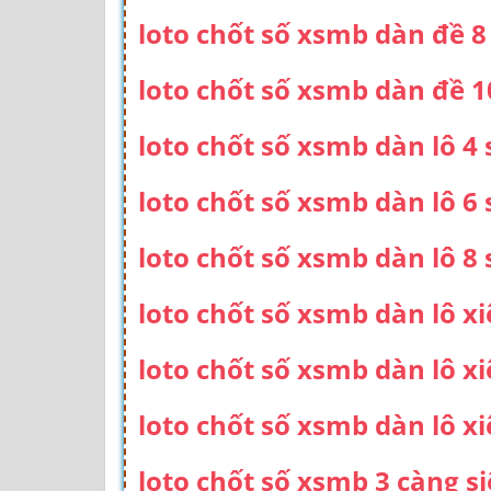
loto chốt số xsmb dàn đề 8
loto chốt số xsmb dàn đề 1
loto chốt số xsmb dàn lô 4 
loto chốt số xsmb dàn lô 6 
loto chốt số xsmb dàn lô 8 
loto chốt số xsmb dàn lô xi
loto chốt số xsmb dàn lô xi
loto chốt số xsmb dàn lô xi
loto chốt số xsmb 3 càng s