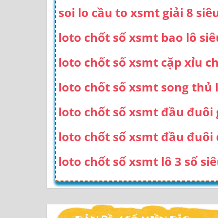
soi lo cầu to xsmt giải 8 siê
loto chốt số xsmt bao lô si
loto chốt số xsmt cặp xỉu c
loto chốt số xsmt song thủ 
loto chốt số xsmt đầu đuôi g
loto chốt số xsmt đầu đuôi 
loto chốt số xsmt lô 3 số si