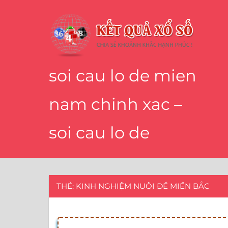
Skip
to
content
soi cau lo de mien
nam chinh xac –
soi cau lo de
soi
cau
lo
de
THẺ:
KINH NGHIỆM NUÔI ĐỀ MIỀN BẮC
mien
nam
chinh