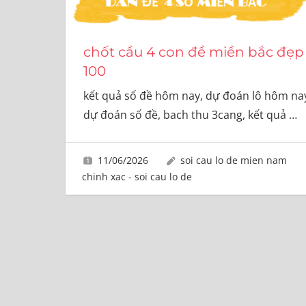
chốt cầu 4 con đề miền bắc đẹp
100
kết quả số đề hôm nay, dự đoán lô hôm na
dự đoán số đề, bach thu 3cang, kết quả
…
11/06/2026
soi cau lo de mien nam
chinh xac - soi cau lo de