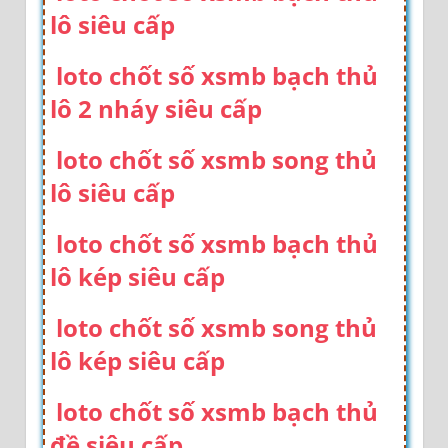
lo
lô siêu cấp
de
loto chốt số xsmb bạch thủ
lô 2 nháy siêu cấp
loto chốt số xsmb song thủ
lô siêu cấp
loto chốt số xsmb bạch thủ
lô kép siêu cấp
loto chốt số xsmb song thủ
lô kép siêu cấp
loto chốt số xsmb bạch thủ
đề siêu cấp