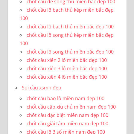
chốt cầu đề song thủ miền bắc đẹp 100
chốt cầu lô bạch thủ kép miền bắc đẹp
100
chốt cầu lô bạch thủ miền bắc đẹp 100
chốt cầu lô song thủ kép miền bắc đẹp
100
chốt cầu lô song thủ miền bắc đẹp 100
chốt cầu xiên 2 lô miền bắc đẹp 100
chốt cầu xiên 3 lô miền bắc đẹp 100
chốt cầu xiên 4 lô miền bắc đẹp 100
Soi cầu xsmn đẹp
chốt cầu bao lô miền nam đẹp 100
chốt cầu cặp xíu chủ miền nam đẹp 100
chốt cầu đặc biệt miền nam đẹp 100
chốt cầu giải tám miền nam đẹp 100
chốt cầu lô 3 số miền nam đẹp 100