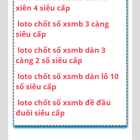
xiên 4 siêu cấp
loto chốt số xsmb 3 càng
siêu cấp
loto chốt số xsmb dàn 3
càng 2 số siêu cấp
loto chốt số xsmb dàn lô 10
số siêu cấp
loto chốt số xsmb đề đầu
đuôi siêu cấp