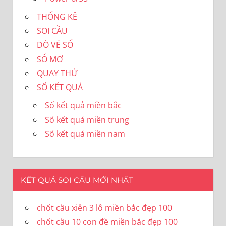
THỐNG KÊ
SOI CẦU
DÒ VÉ SỐ
SỔ MƠ
QUAY THỬ
SỐ KẾT QUẢ
Số kết quả miền bắc
Số kết quả miền trung
Số kết quả miền nam
KẾT QUẢ SOI CẦU MỚI NHẤT
chốt cầu xiên 3 lô miền bắc đẹp 100
chốt cầu 10 con đề miền bắc đẹp 100