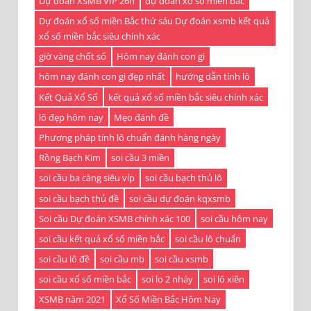
Dự đoán XSMB VIP 26h
dự đoán xổ số miền bắc
Dự đoán xổ số miền Bắc thứ sáu Dự đoán xsmb kết quả
xổ số miền bắc siêu chính xác
giờ vàng chốt số
Hôm nay đánh con gì
hôm nay đánh con gì đẹp nhất
hướng dẫn tính lô
Kết Quả Xổ Số
kết quả xổ số miền bắc siêu chính xác
lô đẹp hôm nay
Mẹo đánh đề
Phương pháp tính lô chuẩn đánh hàng ngày
Rồng Bạch Kim
soi cầu 3 miền
soi cầu ba càng siêu víp
soi cầu bạch thủ lô
soi cầu bạch thủ đề
soi cầu dự đoán kqxsmb
Soi cầu Dự đoán XSMB chính xác 100
soi cầu hôm nay
soi cầu kết quả xổ số miền bắc
soi cầu lô chuẩn
soi cầu lô đề
soi cầu mb
soi cầu xsmb
soi cầu xổ số miền bắc
soi lo 2 nháy
soi lô xiên
XSMB năm 2021
Xổ Số Miền Bắc Hôm Nay