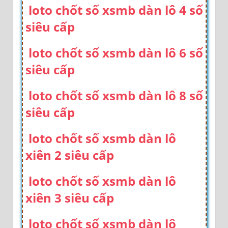
loto chốt số xsmb dàn lô 4 số
siêu cấp
loto chốt số xsmb dàn lô 6 số
siêu cấp
loto chốt số xsmb dàn lô 8 số
siêu cấp
loto chốt số xsmb dàn lô
xiên 2 siêu cấp
loto chốt số xsmb dàn lô
xiên 3 siêu cấp
loto chốt số xsmb dàn lô