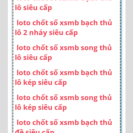
lo
lô siêu cấp
de
loto chốt số xsmb bạch thủ
lô 2 nháy siêu cấp
loto chốt số xsmb song thủ
lô siêu cấp
loto chốt số xsmb bạch thủ
lô kép siêu cấp
loto chốt số xsmb song thủ
lô kép siêu cấp
loto chốt số xsmb bạch thủ
đề siêu cấp