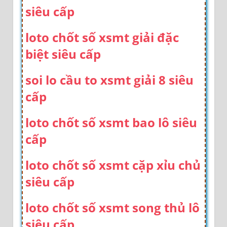
siêu cấp
loto chốt số xsmt giải đặc
biệt siêu cấp
soi lo cầu to xsmt giải 8 siêu
cấp
loto chốt số xsmt bao lô siêu
cấp
loto chốt số xsmt cặp xỉu chủ
siêu cấp
loto chốt số xsmt song thủ lô
siêu cấp