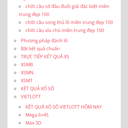
chốt cầu sớ đầu đuôi giải đặc biệt miền
trung đẹp 100
chốt cầu song thủ lô miền trung đẹp 100
chốt cầu xíu chủ miền trung đẹp 100
Phương pháp đánh lô
Bắt kết quả chuẩn
TRỰC TIẾP KẾT QUẢ XS
XSMB
XSMN
XSMT
KẾT QUẢ XỔ SỐ
VIETLOTT
KẾT QUẢ XỔ SỐ VIETLOTT HÔM NAY
Mega 6×45
Max 3D