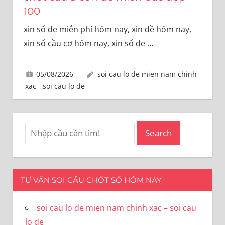
100
xin số de miễn phí hôm nay, xin đề hôm nay,
xin số cầu cơ hôm nay, xin số de
…
05/08/2026
soi cau lo de mien nam chinh
xac - soi cau lo de
Search
TƯ VẤN SOI CẦU CHỐT SỐ HÔM NAY
soi cau lo de mien nam chinh xac – soi cau
lo de