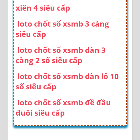
xiên 4 siêu cấp
loto chốt số xsmb 3 càng
siêu cấp
loto chốt số xsmb dàn 3
càng 2 số siêu cấp
loto chốt số xsmb dàn lô 10
số siêu cấp
loto chốt số xsmb đề đầu
đuôi siêu cấp