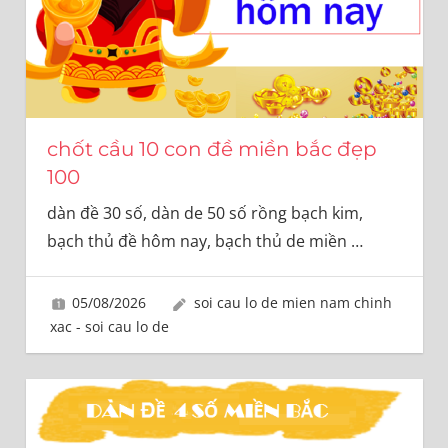
chốt cầu 10 con đề miền bắc đẹp
100
dàn đề 30 số, dàn de 50 số rồng bạch kim,
bạch thủ đề hôm nay, bạch thủ de miền
…
05/08/2026
soi cau lo de mien nam chinh
xac - soi cau lo de