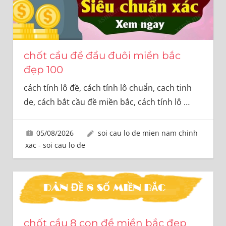
chốt cầu đề đầu đuôi miền bắc
đẹp 100
cách tính lô đề, cách tính lô chuẩn, cach tinh
de, cách bắt cầu đề miền bắc, cách tính lô
…
05/08/2026
soi cau lo de mien nam chinh
xac - soi cau lo de
chốt cầu 8 con đề miền bắc đẹp