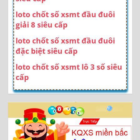
loto chốt số xsmt đầu đuôi
giải 8 siêu cấp
loto chốt số xsmt đầu đuôi
đặc biệt siêu cấp
loto chốt số xsmt lô 3 số siêu
cấp