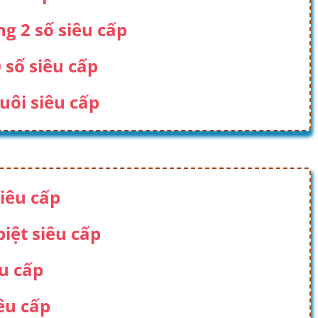
ng 2 số siêu cấp
 số siêu cấp
uôi siêu cấp
siêu cấp
biệt siêu cấp
êu cấp
êu cấp