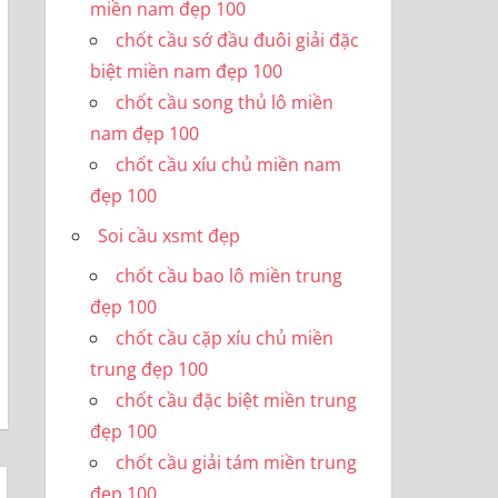
miền nam đẹp 100
chốt cầu sớ đầu đuôi giải đặc
biệt miền nam đẹp 100
chốt cầu song thủ lô miền
nam đẹp 100
chốt cầu xíu chủ miền nam
đẹp 100
Soi cầu xsmt đẹp
chốt cầu bao lô miền trung
đẹp 100
chốt cầu cặp xíu chủ miền
trung đẹp 100
chốt cầu đặc biệt miền trung
đẹp 100
chốt cầu giải tám miền trung
đẹp 100