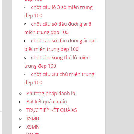
chốt cầu lô 3 số miền trung
đẹp 100
chốt cầu sớ đầu đuôi giải 8
miền trung đẹp 100
chốt cầu sớ đầu đuôi giải đặc
biệt miền trung đẹp 100
chốt cầu song thủ lô miền
trung đẹp 100
chốt cầu xíu chủ miền trung
đẹp 100
Phương pháp đánh lô
Bắt kết quả chuẩn
TRỰC TIẾP KẾT QUẢ XS
XSMB
XSMN