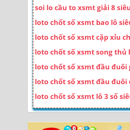
soi lo cầu to xsmt giải 8 siê
loto chốt số xsmt bao lô si
loto chốt số xsmt cặp xỉu c
loto chốt số xsmt song thủ 
loto chốt số xsmt đầu đuôi g
loto chốt số xsmt đầu đuôi 
loto chốt số xsmt lô 3 số si