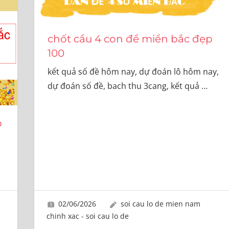
chốt cầu 4 con đề miền bắc đẹp
100
kết quả số đề hôm nay, dự đoán lô hôm nay,
dự đoán số đề, bach thu 3cang, kết quả
…
p
02/06/2026
soi cau lo de mien nam
chinh xac - soi cau lo de