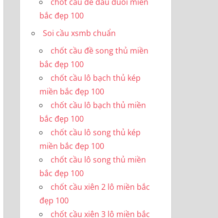
chốt cầu đề đầu đuôi miền
bắc đẹp 100
Soi cầu xsmb chuẩn
chốt cầu đề song thủ miền
bắc đẹp 100
chốt cầu lô bạch thủ kép
miền bắc đẹp 100
chốt cầu lô bạch thủ miền
bắc đẹp 100
chốt cầu lô song thủ kép
miền bắc đẹp 100
chốt cầu lô song thủ miền
bắc đẹp 100
chốt cầu xiên 2 lô miền bắc
đẹp 100
chốt cầu xiên 3 lô miền bắc