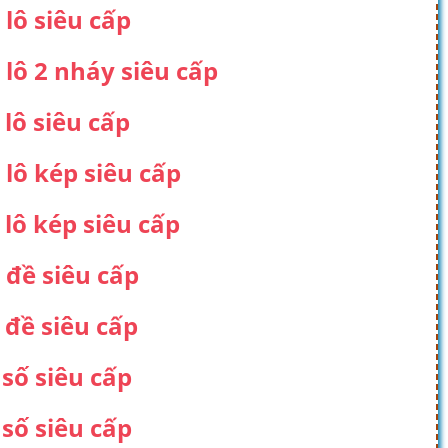
lô siêu cấp
lô 2 nháy siêu cấp
lô siêu cấp
 lô kép siêu cấp
 lô kép siêu cấp
 đề siêu cấp
 đề siêu cấp
 số siêu cấp
 số siêu cấp