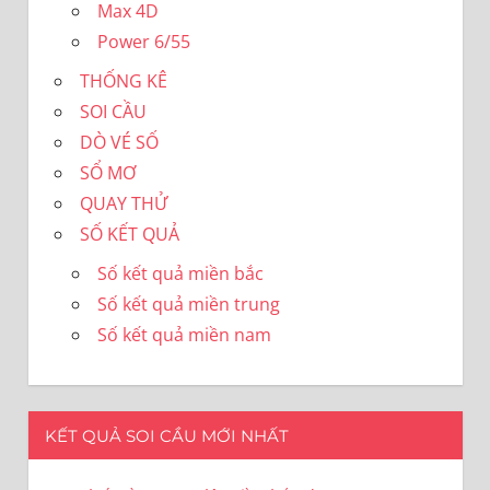
Max 4D
Power 6/55
THỐNG KÊ
SOI CẦU
DÒ VÉ SỐ
SỔ MƠ
QUAY THỬ
SỐ KẾT QUẢ
Số kết quả miền bắc
Số kết quả miền trung
Số kết quả miền nam
KẾT QUẢ SOI CẦU MỚI NHẤT