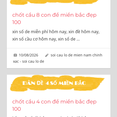
chốt cầu 8 con đề miền bắc đẹp
100
xin số de miễn phí hôm nay, xin đề hôm nay,
xin số cầu cơ hôm nay, xin số de
…
10/08/2026
soi cau lo de mien nam chinh
xac - soi cau lo de
chốt cầu 4 con đề miền bắc đẹp
100