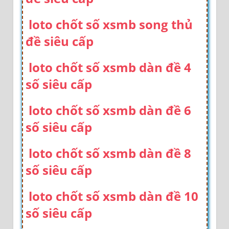
loto chốt số xsmb song thủ
đề siêu cấp
loto chốt số xsmb dàn đề 4
số siêu cấp
loto chốt số xsmb dàn đề 6
số siêu cấp
loto chốt số xsmb dàn đề 8
số siêu cấp
loto chốt số xsmb dàn đề 10
số siêu cấp