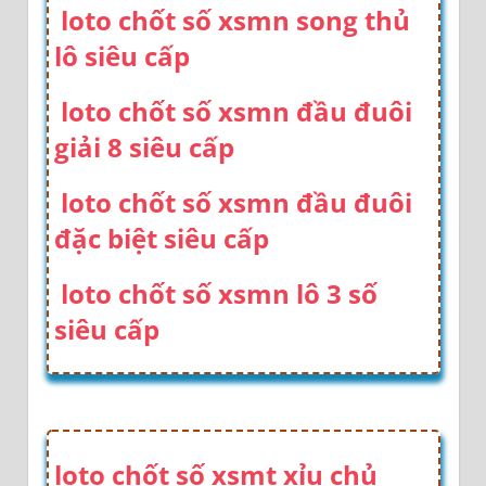
loto chốt số xsmn song thủ
lô siêu cấp
loto chốt số xsmn đầu đuôi
giải 8 siêu cấp
loto chốt số xsmn đầu đuôi
đặc biệt siêu cấp
loto chốt số xsmn lô 3 số
siêu cấp
loto chốt số xsmt xỉu chủ