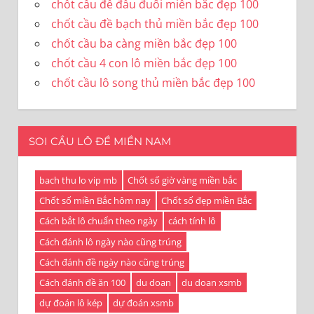
chốt cầu đề đầu đuôi miền bắc đẹp 100
chốt cầu đề bạch thủ miền bắc đẹp 100
chốt cầu ba càng miền bắc đẹp 100
chốt cầu 4 con lô miền bắc đẹp 100
chốt cầu lô song thủ miền bắc đẹp 100
SOI CẦU LÔ ĐỀ MIỀN NAM
bach thu lo vip mb
Chốt số giờ vàng miền bắc
Chốt số miền Bắc hôm nay
Chốt số đẹp miền Bắc
Cách bắt lô chuẩn theo ngày
cách tính lô
Cách đánh lô ngày nào cũng trúng
Cách đánh đề ngày nào cũng trúng
Cách đánh đề ăn 100
du doan
du doan xsmb
dự đoán lô kép
dự đoán xsmb