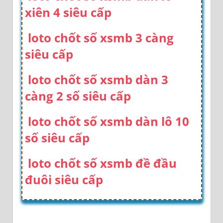
xiên 4 siêu cấp
loto chốt số xsmb 3 càng
siêu cấp
loto chốt số xsmb dàn 3
càng 2 số siêu cấp
loto chốt số xsmb dàn lô 10
số siêu cấp
loto chốt số xsmb đề đầu
đuôi siêu cấp