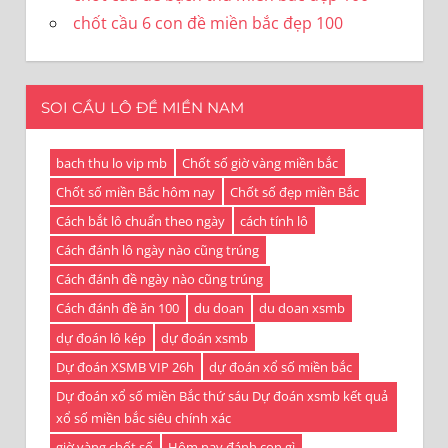
chốt cầu 6 con đề miền bắc đẹp 100
SOI CẦU LÔ ĐỀ MIỀN NAM
bach thu lo vip mb
Chốt số giờ vàng miền bắc
Chốt số miền Bắc hôm nay
Chốt số đẹp miền Bắc
Cách bắt lô chuẩn theo ngày
cách tính lô
Cách đánh lô ngày nào cũng trúng
Cách đánh đề ngày nào cũng trúng
Cách đánh đề ăn 100
du doan
du doan xsmb
dự đoán lô kép
dự đoán xsmb
Dự đoán XSMB VIP 26h
dự đoán xổ số miền bắc
Dự đoán xổ số miền Bắc thứ sáu Dự đoán xsmb kết quả
xổ số miền bắc siêu chính xác
giờ vàng chốt số
Hôm nay đánh con gì