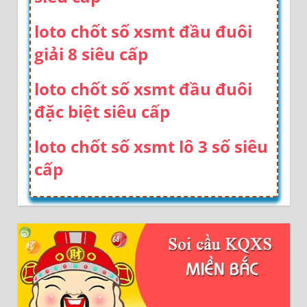
loto chốt số xsmt đầu đuôi
giải 8 siêu cấp
loto chốt số xsmt đầu đuôi
đặc biệt siêu cấp
loto chốt số xsmt lô 3 số siêu
cấp