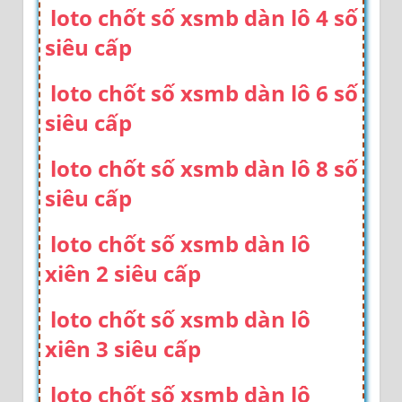
loto chốt số xsmb dàn lô 4 số
siêu cấp
loto chốt số xsmb dàn lô 6 số
siêu cấp
loto chốt số xsmb dàn lô 8 số
siêu cấp
loto chốt số xsmb dàn lô
xiên 2 siêu cấp
loto chốt số xsmb dàn lô
xiên 3 siêu cấp
loto chốt số xsmb dàn lô