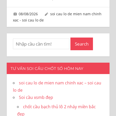
08/08/2026
soi cau lo de mien nam chinh
xac - soi cau lo de
Search
TƯ VẤN SOI CẦU CHỐT SỐ HÔM NAY
soi cau lo de mien nam chinh xac – soi cau
lo de
Soi cầu xsmb đẹp
chốt cầu bạch thủ lô 2 nháy miền bắc
đẹp