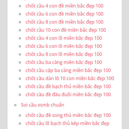
chốt cầu 4 con đề miền bắc đẹp 100
chốt cầu 6 con đề miền bắc đẹp 100
chốt cầu 8 con đề miền bắc đẹp 100
chốt cầu 10 con đề miền bắc đẹp 100
chốt cầu 4 con lô miền bắc đẹp 100
chốt cầu 6 con lô miền bắc đẹp 100
chốt cầu 8 con lô miền bắc đẹp 100
chốt cầu ba càng miền bắc đẹp 100
chốt cầu cặp ba càng miền bắc đẹp 100
chốt cầu dàn lô 10 con miền bắc đẹp 100
chốt cầu đề bạch thủ miền bắc đẹp 100
chốt cầu đề đầu đuôi miền bắc đẹp 100
Soi cầu xsmb chuẩn
chốt cầu đề song thủ miền bắc đẹp 100
chốt cầu lô bạch thủ kép miền bắc đẹp