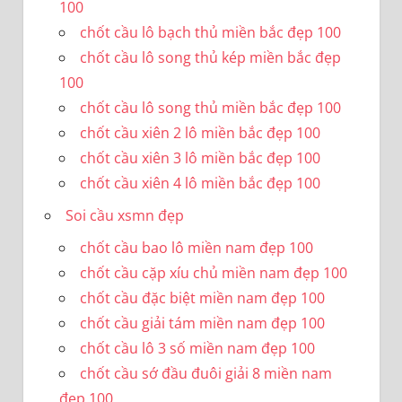
100
chốt cầu lô bạch thủ miền bắc đẹp 100
chốt cầu lô song thủ kép miền bắc đẹp
100
chốt cầu lô song thủ miền bắc đẹp 100
chốt cầu xiên 2 lô miền bắc đẹp 100
chốt cầu xiên 3 lô miền bắc đẹp 100
chốt cầu xiên 4 lô miền bắc đẹp 100
Soi cầu xsmn đẹp
chốt cầu bao lô miền nam đẹp 100
chốt cầu cặp xíu chủ miền nam đẹp 100
chốt cầu đặc biệt miền nam đẹp 100
chốt cầu giải tám miền nam đẹp 100
chốt cầu lô 3 số miền nam đẹp 100
chốt cầu sớ đầu đuôi giải 8 miền nam
đẹp 100