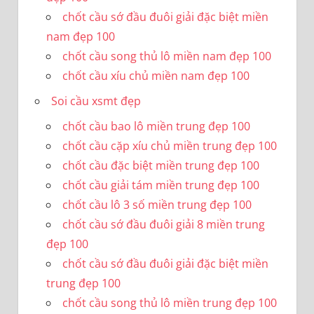
chốt cầu sớ đầu đuôi giải đặc biệt miền
nam đẹp 100
chốt cầu song thủ lô miền nam đẹp 100
chốt cầu xíu chủ miền nam đẹp 100
Soi cầu xsmt đẹp
chốt cầu bao lô miền trung đẹp 100
chốt cầu cặp xíu chủ miền trung đẹp 100
chốt cầu đặc biệt miền trung đẹp 100
chốt cầu giải tám miền trung đẹp 100
chốt cầu lô 3 số miền trung đẹp 100
chốt cầu sớ đầu đuôi giải 8 miền trung
đẹp 100
chốt cầu sớ đầu đuôi giải đặc biệt miền
trung đẹp 100
chốt cầu song thủ lô miền trung đẹp 100