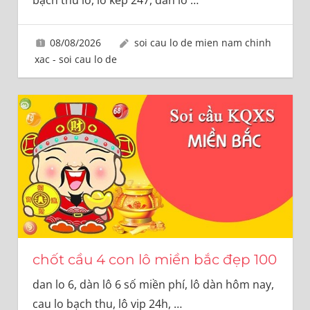
08/08/2026
soi cau lo de mien nam chinh
xac - soi cau lo de
chốt cầu 4 con lô miền bắc đẹp 100
dan lo 6, dàn lô 6 số miền phí, lô dàn hôm nay,
cau lo bạch thu, lô vip 24h,
…