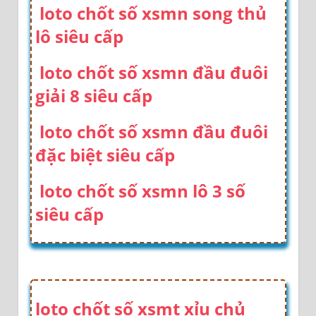
loto chốt số xsmn song thủ
lô siêu cấp
loto chốt số xsmn đầu đuôi
giải 8 siêu cấp
loto chốt số xsmn đầu đuôi
đặc biệt siêu cấp
loto chốt số xsmn lô 3 số
siêu cấp
loto chốt số xsmt xỉu chủ