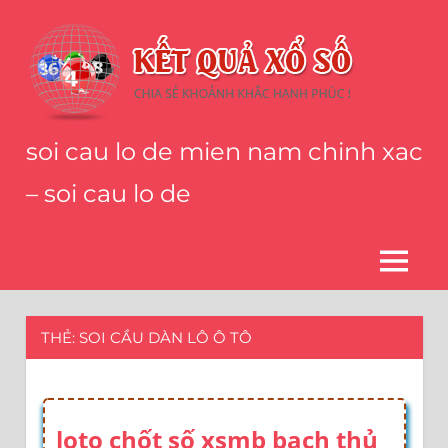
Skip
to
content
soi cau lo de mien nam chinh xac
– soi cau lo de
soi
cau
lo
MENU
de
mien
nam
THẺ:
SOI CẦU DÀN LÔ Ô TÔ
chinh
xac
–
soi
loto chốt số xsmb bạch thủ
cau