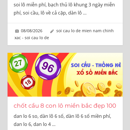
soi lô miễn phí, bạch thủ lô khung 3 ngày miễn
phí, soi cầu, lô về cả cặp, dàn lô
…
08/08/2026
soi cau lo de mien nam chinh
xac - soi cau lo de
chốt cầu 8 con lô miền bắc đẹp 100
dan lo 6 so, dàn lô 6 số, dàn lô 6 số miền phí,
dan lo 6, dan lo 4
…