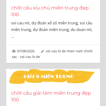
chốt cầu xíu chủ miền trung đẹp
100
soi cau mt, dự đoán xổ số miền trung, soi cầu
miền trung, dự đoán miền trung, du doan mt,
…
07/08/2026
soi cau lo de mien nam chinh
xac - soi cau lo de
chốt cầu giải tám miền trung đẹp
100