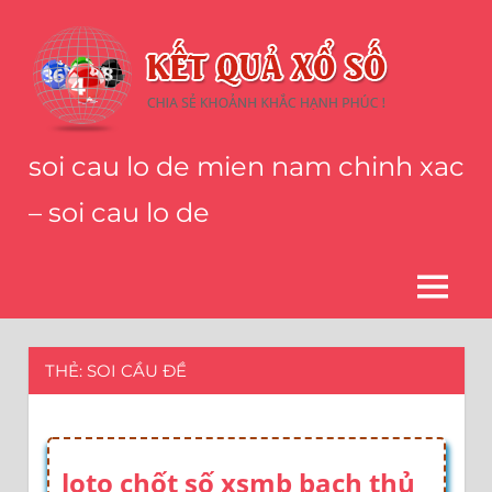
Skip
to
content
soi cau lo de mien nam chinh xac
– soi cau lo de
soi
cau
lo
MENU
de
mien
nam
THẺ:
SOI CẦU ĐỀ
chinh
xac
–
soi
loto chốt số xsmb bạch thủ
cau