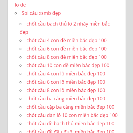
lo de
Soi cầu xsmb đẹp
chốt cầu bạch thủ lô 2 nháy miền bắc
đẹp
chốt cầu 4 con đề miền bắc đẹp 100
chốt cầu 6 con đề miền bắc đẹp 100
chốt cầu 8 con đề miền bắc đẹp 100
chốt cầu 10 con đề miền bắc đẹp 100
chốt cầu 4 con lô miền bắc đẹp 100
chốt cầu 6 con lô miền bắc đẹp 100
chốt cầu 8 con lô miền bắc đẹp 100
chốt cầu ba càng miền bắc đẹp 100
chốt cầu cặp ba càng miền bắc đẹp 100
chốt cầu dàn lô 10 con miền bắc đẹp 100
chốt cầu đề bạch thủ miền bắc đẹp 100
chốt cầu đề đầu đuôi miền bắc đẹp 100