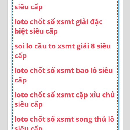
siêu cấp
loto chốt số xsmt giải đặc
biệt siêu cấp
soi lo cầu to xsmt giải 8 siêu
cấp
loto chốt số xsmt bao lô siêu
cấp
loto chốt số xsmt cặp xỉu chủ
siêu cấp
loto chốt số xsmt song thủ lô
siêu cấp