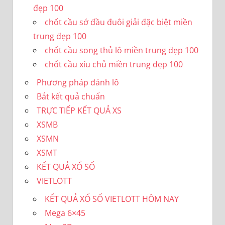
đẹp 100
chốt cầu sớ đầu đuôi giải đặc biệt miền
trung đẹp 100
chốt cầu song thủ lô miền trung đẹp 100
chốt cầu xíu chủ miền trung đẹp 100
Phương pháp đánh lô
Bắt kết quả chuẩn
TRỰC TIẾP KẾT QUẢ XS
XSMB
XSMN
XSMT
KẾT QUẢ XỔ SỐ
VIETLOTT
KẾT QUẢ XỔ SỐ VIETLOTT HÔM NAY
Mega 6×45