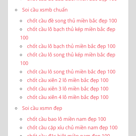
Soi cầu xsmb chuẩn
chốt cầu đề song thủ miền bắc đẹp 100
chốt cầu lô bạch thủ kép miền bắc đẹp
100
chốt cầu lô bạch thủ miền bắc đẹp 100
chốt cầu lô song thủ kép miền bắc đẹp
100
chốt cầu lô song thủ miền bắc đẹp 100
chốt cầu xiên 2 lô miền bắc đẹp 100
chốt cầu xiên 3 lô miền bắc đẹp 100
chốt cầu xiên 4 lô miền bắc đẹp 100
Soi cầu xsmn đẹp
chốt cầu bao lô miền nam đẹp 100
chốt cầu cặp xíu chủ miền nam đẹp 100
chốt cầu đặc biệt miền nam đẹp 100