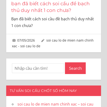
bạn đã biết cách soi cầu đề bạch
thủ duy nhất 1 con chưa?
Bạn đã biết cách soi cầu đề bạch thủ duy nhất
1 con chưa?
07/05/2026
soi cau lo de mien nam chinh
xac - soi cau lo de
Search
TƯ VẤN SOI CẦU CHỐT SỐ HÔM NAY
soi cau lo de mien nam chinh xac – soi cau