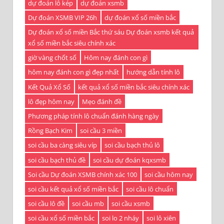
dự đoán lô kép
dự đoán xsmb
Dự đoán XSMB VIP 26h
dự đoán xổ số miền bắc
Dự đoán xổ số miền Bắc thứ sáu Dự đoán xsmb kết quả
xổ số miền bắc siêu chính xác
giờ vàng chốt số
Hôm nay đánh con gì
hôm nay đánh con gì đẹp nhất
hướng dẫn tính lô
Kết Quả Xổ Số
kết quả xổ số miền bắc siêu chính xác
lô đẹp hôm nay
Mẹo đánh đề
Phương pháp tính lô chuẩn đánh hàng ngày
Rồng Bạch Kim
soi cầu 3 miền
soi cầu ba càng siêu víp
soi cầu bạch thủ lô
soi cầu bạch thủ đề
soi cầu dự đoán kqxsmb
Soi cầu Dự đoán XSMB chính xác 100
soi cầu hôm nay
soi cầu kết quả xổ số miền bắc
soi cầu lô chuẩn
soi cầu lô đề
soi cầu mb
soi cầu xsmb
soi cầu xổ số miền bắc
soi lo 2 nháy
soi lô xiên