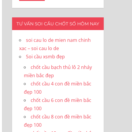
TƯ VẤN SOI CẦU CHỐT SỐ HÔM NAY
soi cau lo de mien nam chinh
xac – soi cau lo de
Soi cầu xsmb đẹp
chốt cầu bạch thủ lô 2 nháy
miền bắc đẹp
chốt cầu 4 con đề miền bắc
đẹp 100
chốt cầu 6 con đề miền bắc
đẹp 100
chốt cầu 8 con đề miền bắc
đẹp 100