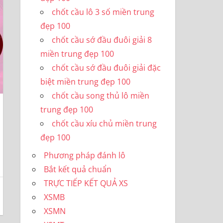
chốt cầu lô 3 số miền trung
đẹp 100
chốt cầu sớ đầu đuôi giải 8
miền trung đẹp 100
chốt cầu sớ đầu đuôi giải đặc
biệt miền trung đẹp 100
chốt cầu song thủ lô miền
trung đẹp 100
chốt cầu xíu chủ miền trung
đẹp 100
Phương pháp đánh lô
Bắt kết quả chuẩn
TRỰC TIẾP KẾT QUẢ XS
XSMB
XSMN