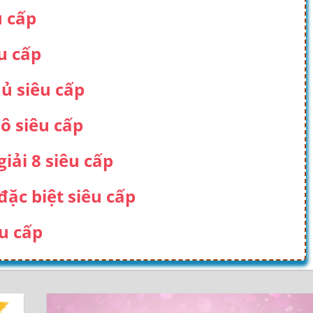
u cấp
êu cấp
hủ siêu cấp
lô siêu cấp
iải 8 siêu cấp
đặc biệt siêu cấp
êu cấp