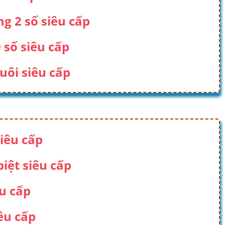
ng 2 số siêu cấp
 số siêu cấp
uôi siêu cấp
siêu cấp
biệt siêu cấp
êu cấp
êu cấp