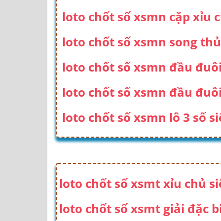
loto chốt số xsmn cặp xỉu 
loto chốt số xsmn song thủ 
loto chốt số xsmn đầu đuôi 
loto chốt số xsmn đầu đuôi
loto chốt số xsmn lô 3 số s
loto chốt số xsmt xỉu chủ s
loto chốt số xsmt giải đặc b