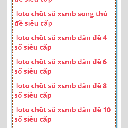
loto chốt số xsmb song thủ
đề siêu cấp
loto chốt số xsmb dàn đề 4
số siêu cấp
loto chốt số xsmb dàn đề 6
số siêu cấp
loto chốt số xsmb dàn đề 8
số siêu cấp
loto chốt số xsmb dàn đề 10
số siêu cấp