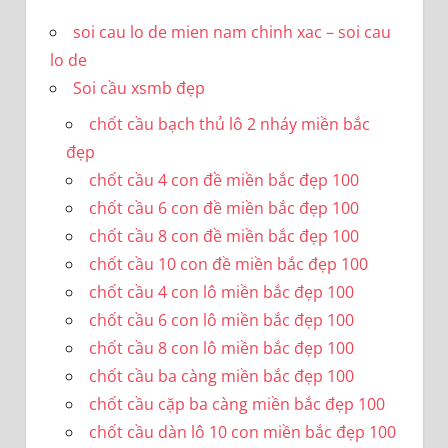
soi cau lo de mien nam chinh xac – soi cau
lo de
Soi cầu xsmb đẹp
chốt cầu bạch thủ lô 2 nháy miền bắc
đẹp
chốt cầu 4 con đề miền bắc đẹp 100
chốt cầu 6 con đề miền bắc đẹp 100
chốt cầu 8 con đề miền bắc đẹp 100
chốt cầu 10 con đề miền bắc đẹp 100
chốt cầu 4 con lô miền bắc đẹp 100
chốt cầu 6 con lô miền bắc đẹp 100
chốt cầu 8 con lô miền bắc đẹp 100
chốt cầu ba càng miền bắc đẹp 100
chốt cầu cặp ba càng miền bắc đẹp 100
chốt cầu dàn lô 10 con miền bắc đẹp 100