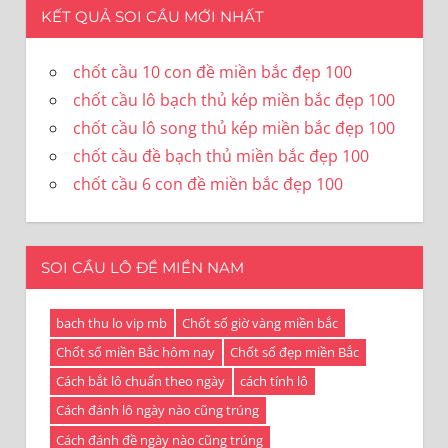
KẾT QUẢ SOI CẦU MỚI NHẤT
chốt cầu 10 con đề miền bắc đẹp 100
chốt cầu lô bạch thủ kép miền bắc đẹp 100
chốt cầu lô song thủ kép miền bắc đẹp 100
chốt cầu đề bạch thủ miền bắc đẹp 100
chốt cầu 6 con đề miền bắc đẹp 100
SOI CẦU LÔ ĐỀ MIỀN NAM
bach thu lo vip mb
Chốt số giờ vàng miền bắc
Chốt số miền Bắc hôm nay
Chốt số đẹp miền Bắc
Cách bắt lô chuẩn theo ngày
cách tính lô
Cách đánh lô ngày nào cũng trúng
Cách đánh đề ngày nào cũng trúng