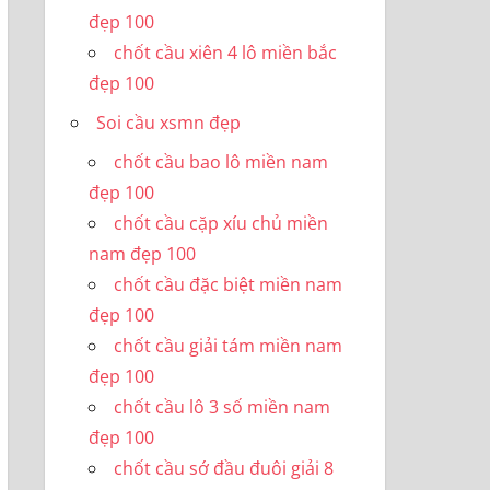
đẹp 100
chốt cầu xiên 4 lô miền bắc
đẹp 100
Soi cầu xsmn đẹp
chốt cầu bao lô miền nam
đẹp 100
chốt cầu cặp xíu chủ miền
nam đẹp 100
chốt cầu đặc biệt miền nam
đẹp 100
chốt cầu giải tám miền nam
đẹp 100
chốt cầu lô 3 số miền nam
đẹp 100
chốt cầu sớ đầu đuôi giải 8