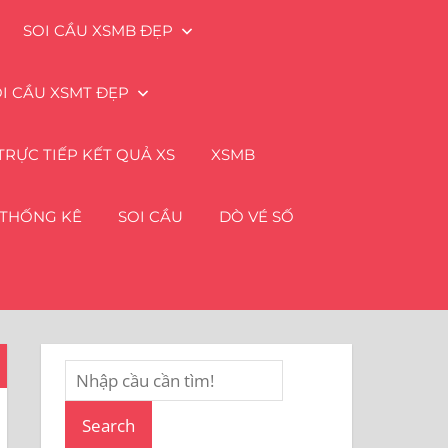
SOI CẦU XSMB ĐẸP
I CẦU XSMT ĐẸP
TRỰC TIẾP KẾT QUẢ XS
XSMB
THỐNG KÊ
SOI CẦU
DÒ VÉ SỐ
Search