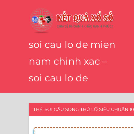
Skip
to
content
soi cau lo de mien
nam chinh xac –
soi cau lo de
soi
cau
lo
de
THẺ:
SOI CẦU SONG THỦ LÔ SIÊU CHUẨN 1
mien
nam
chinh