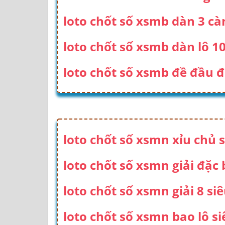
loto chốt số xsmb dàn 3 cà
loto chốt số xsmb dàn lô 10
loto chốt số xsmb đề đầu đ
loto chốt số xsmn xỉu chủ 
loto chốt số xsmn giải đặc 
loto chốt số xsmn giải 8 si
loto chốt số xsmn bao lô si