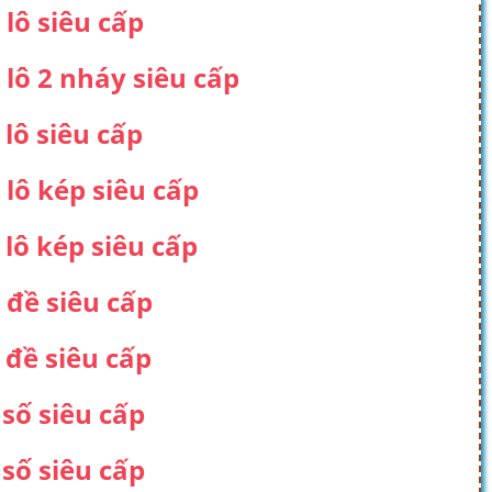
lô siêu cấp
lô 2 nháy siêu cấp
lô siêu cấp
 lô kép siêu cấp
 lô kép siêu cấp
 đề siêu cấp
 đề siêu cấp
 số siêu cấp
 số siêu cấp