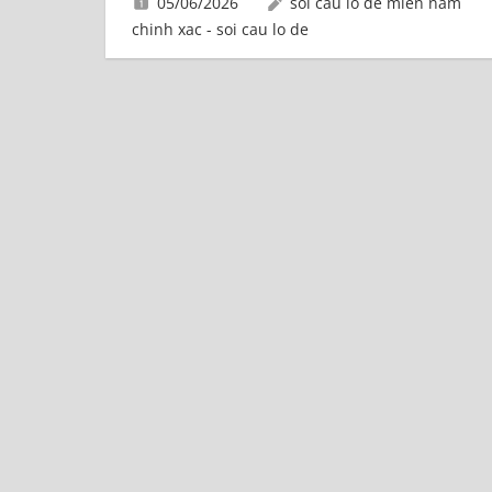
05/06/2026
soi cau lo de mien nam
chinh xac - soi cau lo de