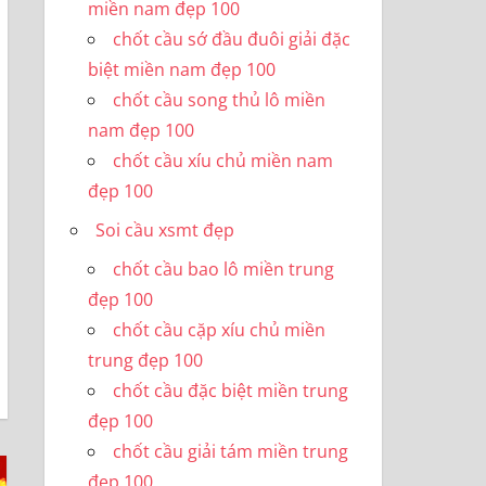
miền nam đẹp 100
chốt cầu sớ đầu đuôi giải đặc
biệt miền nam đẹp 100
chốt cầu song thủ lô miền
nam đẹp 100
chốt cầu xíu chủ miền nam
đẹp 100
Soi cầu xsmt đẹp
chốt cầu bao lô miền trung
đẹp 100
chốt cầu cặp xíu chủ miền
trung đẹp 100
chốt cầu đặc biệt miền trung
đẹp 100
chốt cầu giải tám miền trung
đẹp 100