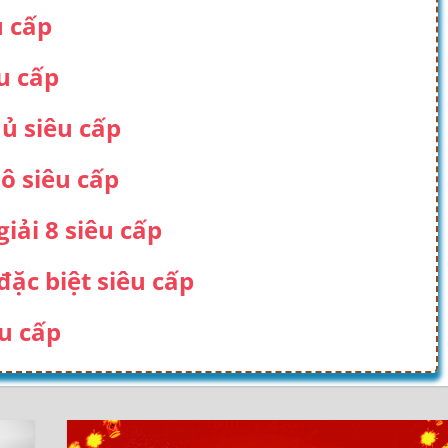
u cấp
êu cấp
hủ siêu cấp
lô siêu cấp
iải 8 siêu cấp
đặc biệt siêu cấp
êu cấp