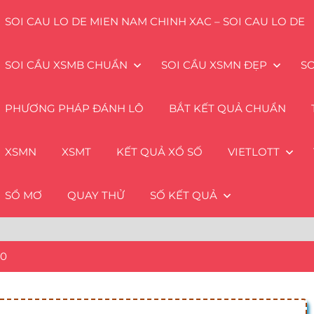
SOI CAU LO DE MIEN NAM CHINH XAC – SOI CAU LO DE
SOI CẦU XSMB CHUẨN
SOI CẦU XSMN ĐẸP
SO
PHƯƠNG PHÁP ĐÁNH LÔ
BẮT KẾT QUẢ CHUẨN
XSMN
XSMT
KẾT QUẢ XỔ SỐ
VIETLOTT
SỔ MƠ
QUAY THỬ
SỐ KẾT QUẢ
00