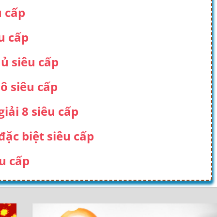
u cấp
êu cấp
hủ siêu cấp
lô siêu cấp
iải 8 siêu cấp
đặc biệt siêu cấp
êu cấp