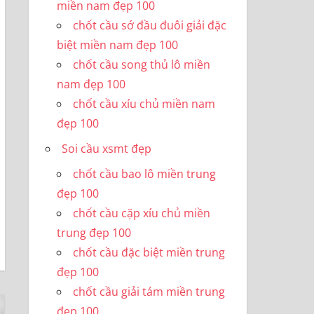
miền nam đẹp 100
chốt cầu sớ đầu đuôi giải đặc
biệt miền nam đẹp 100
chốt cầu song thủ lô miền
nam đẹp 100
chốt cầu xíu chủ miền nam
đẹp 100
Soi cầu xsmt đẹp
chốt cầu bao lô miền trung
đẹp 100
chốt cầu cặp xíu chủ miền
trung đẹp 100
chốt cầu đặc biệt miền trung
đẹp 100
chốt cầu giải tám miền trung
đẹp 100