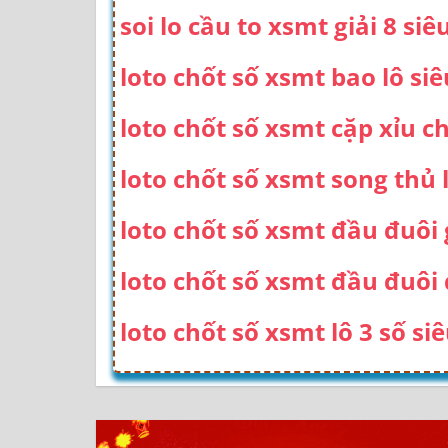
soi lo cầu to xsmt giải 8 siê
loto chốt số xsmt bao lô si
loto chốt số xsmt cặp xỉu c
loto chốt số xsmt song thủ 
loto chốt số xsmt đầu đuôi g
loto chốt số xsmt đầu đuôi 
loto chốt số xsmt lô 3 số si