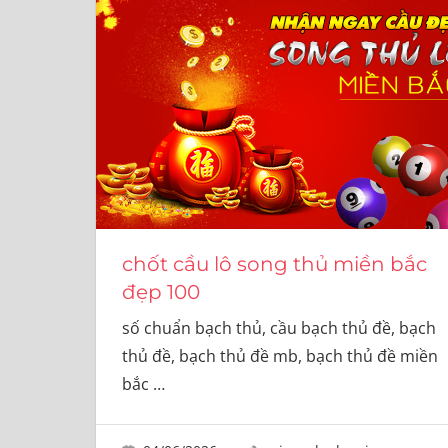
chốt cầu lô song thủ miền bắc
đẹp 100
số chuẩn bạch thủ, cầu bạch thủ đề, bạch
thủ đề, bạch thủ đề mb, bạch thủ đề miền
bắc
…