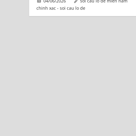
04/06/2026
soi cau lo de mien nam
chinh xac - soi cau lo de