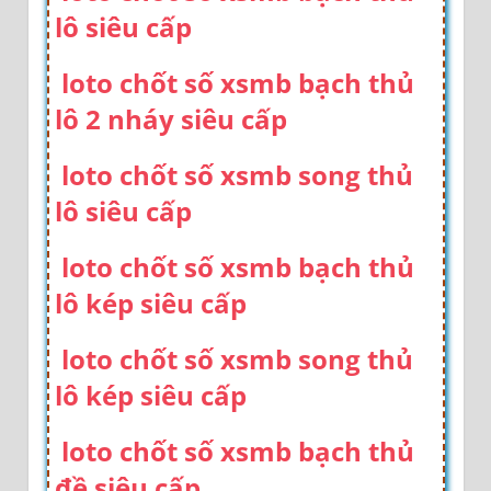
lo
lô siêu cấp
de
loto chốt số xsmb bạch thủ
lô 2 nháy siêu cấp
loto chốt số xsmb song thủ
lô siêu cấp
loto chốt số xsmb bạch thủ
lô kép siêu cấp
loto chốt số xsmb song thủ
lô kép siêu cấp
loto chốt số xsmb bạch thủ
đề siêu cấp