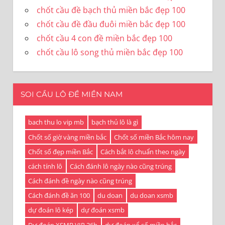
chốt cầu đề bạch thủ miền bắc đẹp 100
chốt cầu đề đầu đuôi miền bắc đẹp 100
chốt cầu 4 con đề miền bắc đẹp 100
chốt cầu lô song thủ miền bắc đẹp 100
SOI CẦU LÔ ĐỀ MIỀN NAM
bach thu lo vip mb
bạch thủ lô là gì
Chốt số giờ vàng miền bắc
Chốt số miền Bắc hôm nay
Chốt số đẹp miền Bắc
Cách bắt lô chuẩn theo ngày
cách tính lô
Cách đánh lô ngày nào cũng trúng
Cách đánh đề ngày nào cũng trúng
Cách đánh đề ăn 100
du doan
du doan xsmb
dự đoán lô kép
dự đoán xsmb
Dự đoán XSMB VIP 26h
dự đoán xổ số miền bắc