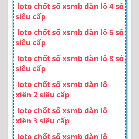
loto chốt số xsmb dàn lô 4 số
siêu cấp
loto chốt số xsmb dàn lô 6 số
siêu cấp
loto chốt số xsmb dàn lô 8 số
siêu cấp
loto chốt số xsmb dàn lô
xiên 2 siêu cấp
loto chốt số xsmb dàn lô
xiên 3 siêu cấp
loto chốt số xsmb dàn lô