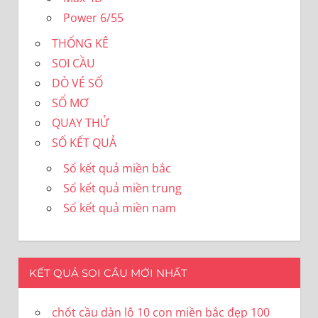
Power 6/55
THỐNG KÊ
SOI CẦU
DÒ VÉ SỐ
SỔ MƠ
QUAY THỬ
SỐ KẾT QUẢ
Số kết quả miền bắc
Số kết quả miền trung
Số kết quả miền nam
KẾT QUẢ SOI CẦU MỚI NHẤT
chốt cầu dàn lô 10 con miền bắc đẹp 100