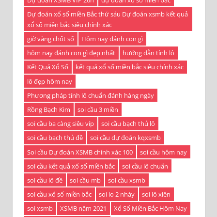
Dự đoán xổ số miền Bắc thứ sáu Dự đoán xsmb kết quả
xổ số miền bắc siêu chính xác
giờ vàng chốt số
Hôm nay đánh con gì
hôm nay đánh con gì đẹp nhất
hướng dẫn tính lô
Kết Quả Xổ Số
kết quả xổ số miền bắc siêu chính xác
lô đẹp hôm nay
Phương pháp tính lô chuẩn đánh hàng ngày
Rồng Bạch Kim
soi cầu 3 miền
soi cầu ba càng siêu víp
soi cầu bạch thủ lô
soi cầu bạch thủ đề
soi cầu dự đoán kqxsmb
Soi cầu Dự đoán XSMB chính xác 100
soi cầu hôm nay
soi cầu kết quả xổ số miền bắc
soi cầu lô chuẩn
soi cầu lô đề
soi cầu mb
soi cầu xsmb
soi cầu xổ số miền bắc
soi lo 2 nháy
soi lô xiên
soi xsmb
XSMB năm 2021
Xổ Số Miền Bắc Hôm Nay