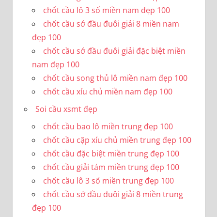
chốt cầu lô 3 số miền nam đẹp 100
chốt cầu sớ đầu đuôi giải 8 miền nam
đẹp 100
chốt cầu sớ đầu đuôi giải đặc biệt miền
nam đẹp 100
chốt cầu song thủ lô miền nam đẹp 100
chốt cầu xíu chủ miền nam đẹp 100
Soi cầu xsmt đẹp
chốt cầu bao lô miền trung đẹp 100
chốt cầu cặp xíu chủ miền trung đẹp 100
chốt cầu đặc biệt miền trung đẹp 100
chốt cầu giải tám miền trung đẹp 100
chốt cầu lô 3 số miền trung đẹp 100
chốt cầu sớ đầu đuôi giải 8 miền trung
đẹp 100