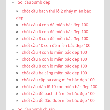
Soi cầu xsmb đẹp
chốt cầu bạch thủ lô 2 nháy miền bắc
đẹp
chốt cầu 4 con đề miền bắc đẹp 100
chốt cầu 6 con đề miền bắc đẹp 100
chốt cầu 8 con đề miền bắc đẹp 100
chốt cầu 10 con đề miền bắc đẹp 100
chốt cầu 4 con lô miền bắc đẹp 100
chốt cầu 6 con lô miền bắc đẹp 100
chốt cầu 8 con lô miền bắc đẹp 100
chốt cầu ba càng miền bắc đẹp 100
chốt cầu cặp ba càng miền bắc đẹp 100
chốt cầu dàn lô 10 con miền bắc đẹp 100
chốt cầu đề bạch thủ miền bắc đẹp 100
chốt cầu đề đầu đuôi miền bắc đẹp 100
Soi cầu xsmb chuẩn