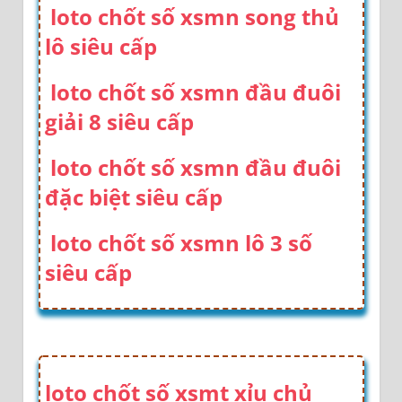
loto chốt số xsmn song thủ
lô siêu cấp
loto chốt số xsmn đầu đuôi
giải 8 siêu cấp
loto chốt số xsmn đầu đuôi
đặc biệt siêu cấp
loto chốt số xsmn lô 3 số
siêu cấp
loto chốt số xsmt xỉu chủ