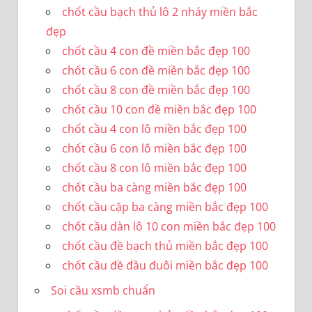
chốt cầu bạch thủ lô 2 nháy miền bắc
đẹp
chốt cầu 4 con đề miền bắc đẹp 100
chốt cầu 6 con đề miền bắc đẹp 100
chốt cầu 8 con đề miền bắc đẹp 100
chốt cầu 10 con đề miền bắc đẹp 100
chốt cầu 4 con lô miền bắc đẹp 100
chốt cầu 6 con lô miền bắc đẹp 100
chốt cầu 8 con lô miền bắc đẹp 100
chốt cầu ba càng miền bắc đẹp 100
chốt cầu cặp ba càng miền bắc đẹp 100
chốt cầu dàn lô 10 con miền bắc đẹp 100
chốt cầu đề bạch thủ miền bắc đẹp 100
chốt cầu đề đầu đuôi miền bắc đẹp 100
Soi cầu xsmb chuẩn