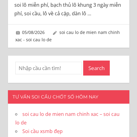
soi lô miễn phí, bạch thủ lô khung 3 ngày miễn
phí, soi cầu, lô về cả cặp, dàn lô
…
05/08/2026
soi cau lo de mien nam chinh
xac - soi cau lo de
Search
TƯ VẤN SOI CẦU CHỐT SỐ HÔM NAY
soi cau lo de mien nam chinh xac – soi cau
lo de
Soi cầu xsmb đẹp