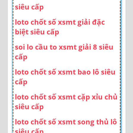
siêu cấp
loto chốt số xsmt giải đặc
biệt siêu cấp
soi lo cầu to xsmt giải 8 siêu
cấp
loto chốt số xsmt bao lô siêu
cấp
loto chốt số xsmt cặp xỉu chủ
siêu cấp
loto chốt số xsmt song thủ lô
siêu cấp