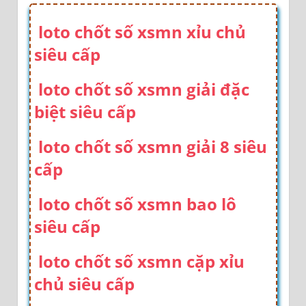
loto chốt số xsmn xỉu chủ
siêu cấp
loto chốt số xsmn giải đặc
biệt siêu cấp
loto chốt số xsmn giải 8 siêu
cấp
loto chốt số xsmn bao lô
siêu cấp
loto chốt số xsmn cặp xỉu
chủ siêu cấp