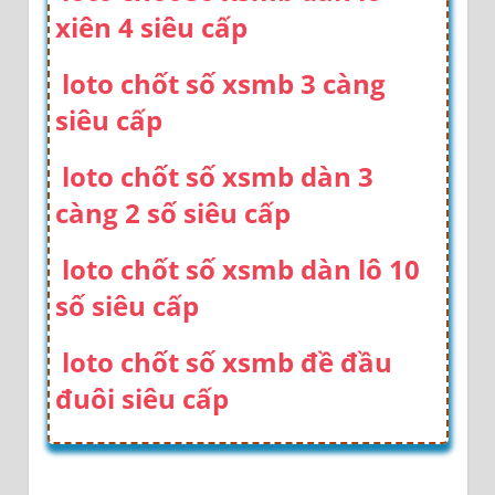
xiên 4 siêu cấp
loto chốt số xsmb 3 càng
siêu cấp
loto chốt số xsmb dàn 3
càng 2 số siêu cấp
loto chốt số xsmb dàn lô 10
số siêu cấp
loto chốt số xsmb đề đầu
đuôi siêu cấp