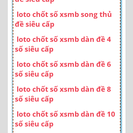
loto chốt số xsmb song thủ
đề siêu cấp
loto chốt số xsmb dàn đề 4
số siêu cấp
loto chốt số xsmb dàn đề 6
số siêu cấp
loto chốt số xsmb dàn đề 8
số siêu cấp
loto chốt số xsmb dàn đề 10
số siêu cấp