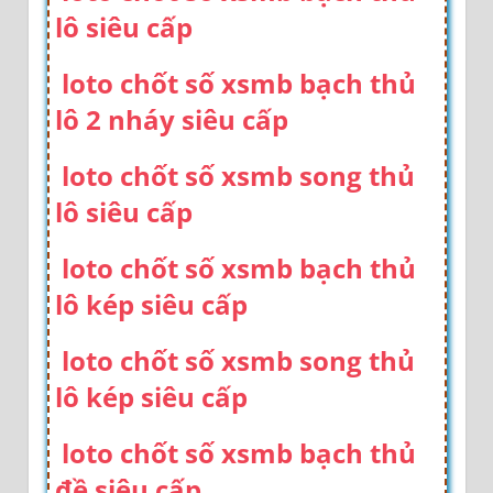
lo
lô siêu cấp
de
loto chốt số xsmb bạch thủ
lô 2 nháy siêu cấp
loto chốt số xsmb song thủ
lô siêu cấp
loto chốt số xsmb bạch thủ
lô kép siêu cấp
loto chốt số xsmb song thủ
lô kép siêu cấp
loto chốt số xsmb bạch thủ
đề siêu cấp