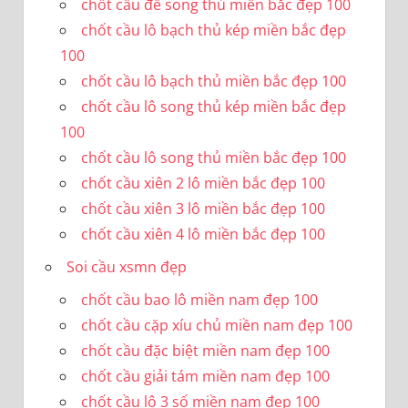
chốt cầu đề song thủ miền bắc đẹp 100
chốt cầu lô bạch thủ kép miền bắc đẹp
100
chốt cầu lô bạch thủ miền bắc đẹp 100
chốt cầu lô song thủ kép miền bắc đẹp
100
chốt cầu lô song thủ miền bắc đẹp 100
chốt cầu xiên 2 lô miền bắc đẹp 100
chốt cầu xiên 3 lô miền bắc đẹp 100
chốt cầu xiên 4 lô miền bắc đẹp 100
Soi cầu xsmn đẹp
chốt cầu bao lô miền nam đẹp 100
chốt cầu cặp xíu chủ miền nam đẹp 100
chốt cầu đặc biệt miền nam đẹp 100
chốt cầu giải tám miền nam đẹp 100
chốt cầu lô 3 số miền nam đẹp 100