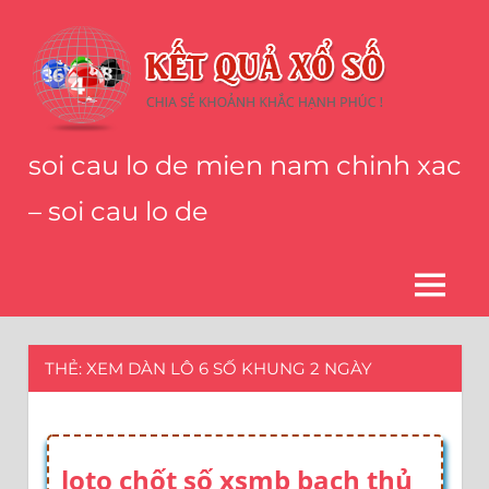
Skip
to
content
soi cau lo de mien nam chinh xac
– soi cau lo de
soi
cau
lo
MENU
de
mien
nam
THẺ:
XEM DÀN LÔ 6 SỐ KHUNG 2 NGÀY
chinh
xac
–
soi
loto chốt số xsmb bạch thủ
cau