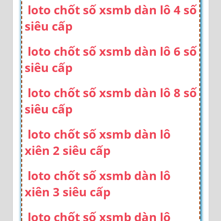
loto chốt số xsmb dàn lô 4 số
siêu cấp
loto chốt số xsmb dàn lô 6 số
siêu cấp
loto chốt số xsmb dàn lô 8 số
siêu cấp
loto chốt số xsmb dàn lô
xiên 2 siêu cấp
loto chốt số xsmb dàn lô
xiên 3 siêu cấp
loto chốt số xsmb dàn lô