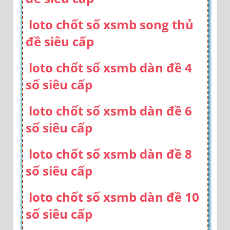
loto chốt số xsmb song thủ
đề siêu cấp
loto chốt số xsmb dàn đề 4
số siêu cấp
loto chốt số xsmb dàn đề 6
số siêu cấp
loto chốt số xsmb dàn đề 8
số siêu cấp
loto chốt số xsmb dàn đề 10
số siêu cấp