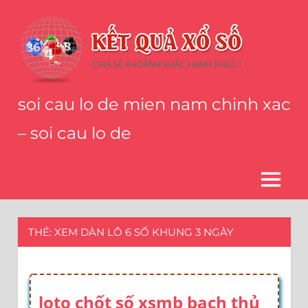
Skip
to
content
soi cau lo de mien nam chinh xac
– soi cau lo de
soi
cau
lo
MENU
de
mien
nam
THẺ:
XEM DÀN LÔ 6 SỐ KHUNG 3 NGÀY
chinh
xac
–
soi
loto chốt số xsmb bạch thủ
cau