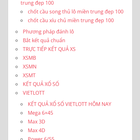
trung đẹp 100
chốt cầu song thủ lô miền trung đẹp 100
chốt cầu xíu chủ miền trung đẹp 100
Phương pháp đánh lô
Bắt kết quả chuẩn
TRỰC TIẾP KẾT QUẢ XS
XSMB
XSMN
XSMT
KẾT QUẢ XỔ SỐ
VIETLOTT
KẾT QUẢ XỔ SỐ VIETLOTT HÔM NAY
Mega 6×45
Max 3D
Max 4D
Power 6/55