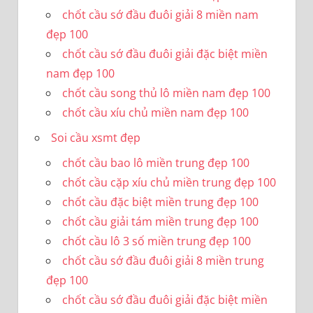
chốt cầu sớ đầu đuôi giải 8 miền nam
đẹp 100
chốt cầu sớ đầu đuôi giải đặc biệt miền
nam đẹp 100
chốt cầu song thủ lô miền nam đẹp 100
chốt cầu xíu chủ miền nam đẹp 100
Soi cầu xsmt đẹp
chốt cầu bao lô miền trung đẹp 100
chốt cầu cặp xíu chủ miền trung đẹp 100
chốt cầu đặc biệt miền trung đẹp 100
chốt cầu giải tám miền trung đẹp 100
chốt cầu lô 3 số miền trung đẹp 100
chốt cầu sớ đầu đuôi giải 8 miền trung
đẹp 100
chốt cầu sớ đầu đuôi giải đặc biệt miền