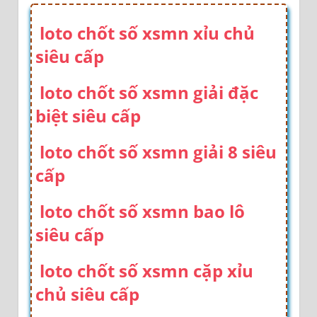
loto chốt số xsmn xỉu chủ
siêu cấp
loto chốt số xsmn giải đặc
biệt siêu cấp
loto chốt số xsmn giải 8 siêu
cấp
loto chốt số xsmn bao lô
siêu cấp
loto chốt số xsmn cặp xỉu
chủ siêu cấp