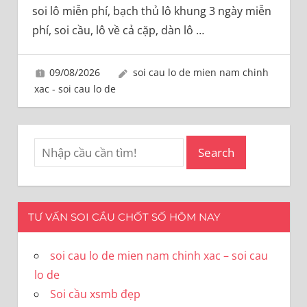
soi lô miễn phí, bạch thủ lô khung 3 ngày miễn
phí, soi cầu, lô về cả cặp, dàn lô
…
09/08/2026
soi cau lo de mien nam chinh
xac - soi cau lo de
Search
TƯ VẤN SOI CẦU CHỐT SỐ HÔM NAY
soi cau lo de mien nam chinh xac – soi cau
lo de
Soi cầu xsmb đẹp