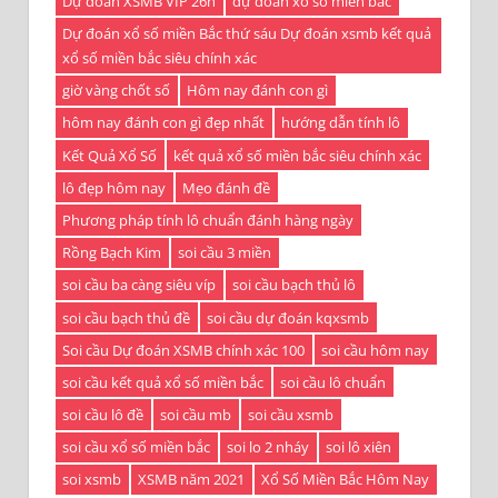
Dự đoán XSMB VIP 26h
dự đoán xổ số miền bắc
Dự đoán xổ số miền Bắc thứ sáu Dự đoán xsmb kết quả
xổ số miền bắc siêu chính xác
giờ vàng chốt số
Hôm nay đánh con gì
hôm nay đánh con gì đẹp nhất
hướng dẫn tính lô
Kết Quả Xổ Số
kết quả xổ số miền bắc siêu chính xác
lô đẹp hôm nay
Mẹo đánh đề
Phương pháp tính lô chuẩn đánh hàng ngày
Rồng Bạch Kim
soi cầu 3 miền
soi cầu ba càng siêu víp
soi cầu bạch thủ lô
soi cầu bạch thủ đề
soi cầu dự đoán kqxsmb
Soi cầu Dự đoán XSMB chính xác 100
soi cầu hôm nay
soi cầu kết quả xổ số miền bắc
soi cầu lô chuẩn
soi cầu lô đề
soi cầu mb
soi cầu xsmb
soi cầu xổ số miền bắc
soi lo 2 nháy
soi lô xiên
soi xsmb
XSMB năm 2021
Xổ Số Miền Bắc Hôm Nay