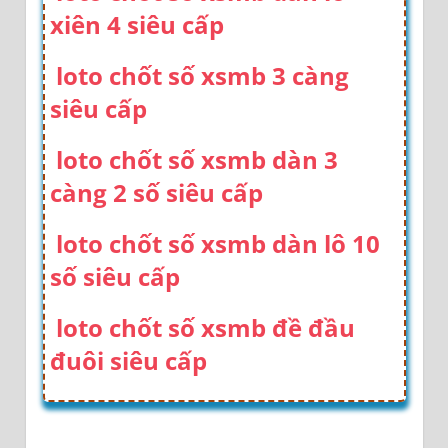
xiên 4 siêu cấp
loto chốt số xsmb 3 càng
siêu cấp
loto chốt số xsmb dàn 3
càng 2 số siêu cấp
loto chốt số xsmb dàn lô 10
số siêu cấp
loto chốt số xsmb đề đầu
đuôi siêu cấp