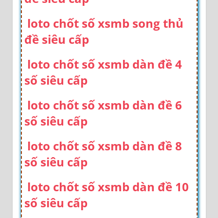
loto chốt số xsmb song thủ
đề siêu cấp
loto chốt số xsmb dàn đề 4
số siêu cấp
loto chốt số xsmb dàn đề 6
số siêu cấp
loto chốt số xsmb dàn đề 8
số siêu cấp
loto chốt số xsmb dàn đề 10
số siêu cấp