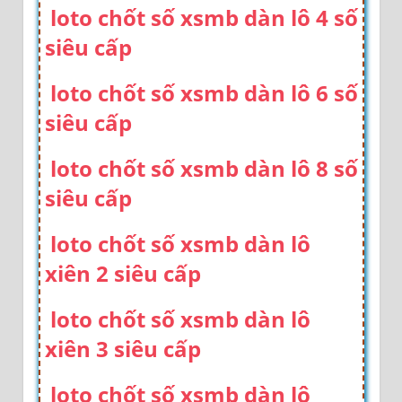
loto chốt số xsmb dàn lô 4 số
siêu cấp
loto chốt số xsmb dàn lô 6 số
siêu cấp
loto chốt số xsmb dàn lô 8 số
siêu cấp
loto chốt số xsmb dàn lô
xiên 2 siêu cấp
loto chốt số xsmb dàn lô
xiên 3 siêu cấp
loto chốt số xsmb dàn lô