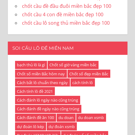
chốt cầu đề đầu đuôi miền bắc đẹp 100
chốt cầu 4 con đề miền bắc đẹp 100
chốt cầu lô song thủ miền bắc đẹp 100
SOI CẦU LÔ ĐỀ MIỀN NAM
bạch thủ lô là gì
Chốt số giờ vàng miền bắc
Chốt số miền Bắc hôm nay
Chốt số đẹp miền Bắc
Cách bắt lô chuẩn theo ngày
cách tính lô
Cách tính lô đề 2021
Cách đánh lô ngày nào cũng trúng
Cách đánh đề ngày nào cũng trúng
Cách đánh đề ăn 100
du doan
du doan xsmb
dự đoán lô kép
dự đoán xsmb