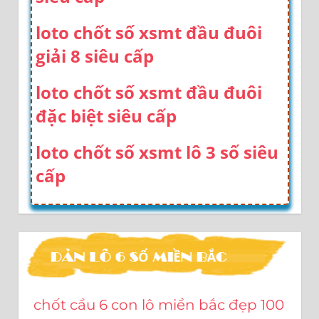
loto chốt số xsmt đầu đuôi
giải 8 siêu cấp
loto chốt số xsmt đầu đuôi
đặc biệt siêu cấp
loto chốt số xsmt lô 3 số siêu
cấp
chốt cầu 6 con lô miền bắc đẹp 100