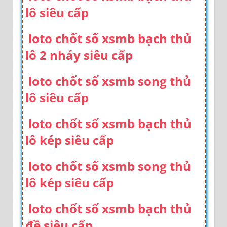
lo
lô siêu cấp
de
loto chốt số xsmb bạch thủ
lô 2 nháy siêu cấp
loto chốt số xsmb song thủ
lô siêu cấp
loto chốt số xsmb bạch thủ
lô kép siêu cấp
loto chốt số xsmb song thủ
lô kép siêu cấp
loto chốt số xsmb bạch thủ
đề siêu cấp