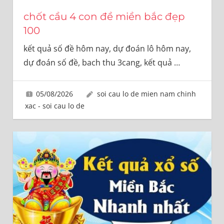
chốt cầu 4 con đề miền bắc đẹp
100
kết quả số đề hôm nay, dự đoán lô hôm nay,
dự đoán số đề, bach thu 3cang, kết quả
…
05/08/2026
soi cau lo de mien nam chinh
xac - soi cau lo de