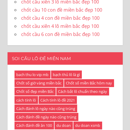
chốt cầu xiên 3 lô miền bắc đẹp 100
chốt cầu 10 con đề miền bắc đẹp 100
chốt cầu 4 con đề miền bắc đẹp 100
chốt cầu xiên 4 lô miền bắc đẹp 100
chốt cầu 6 con đề miền bắc đẹp 100
SOI CẦU LÔ ĐỀ MIỀN NAM
bach thu lo vip mb
bạch thủ lô là gì
Chốt số giờ vàng miền bắc
Chốt số miền Bắc hôm nay
Chốt số đẹp miền Bắc
Cách bắt lô chuẩn theo ngày
cách tính lô
Cách tính lô đề 2021
Cách đánh lô ngày nào cũng trúng
Cách đánh đề ngày nào cũng trúng
Cách đánh đề ăn 100
du doan
du doan xsmb