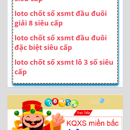
loto chốt số xsmt đầu đuôi
giải 8 siêu cấp
loto chốt số xsmt đầu đuôi
đặc biệt siêu cấp
loto chốt số xsmt lô 3 số siêu
cấp