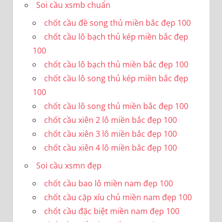
Soi cầu xsmb chuẩn
chốt cầu đề song thủ miền bắc đẹp 100
chốt cầu lô bạch thủ kép miền bắc đẹp
100
chốt cầu lô bạch thủ miền bắc đẹp 100
chốt cầu lô song thủ kép miền bắc đẹp
100
chốt cầu lô song thủ miền bắc đẹp 100
chốt cầu xiên 2 lô miền bắc đẹp 100
chốt cầu xiên 3 lô miền bắc đẹp 100
chốt cầu xiên 4 lô miền bắc đẹp 100
Soi cầu xsmn đẹp
chốt cầu bao lô miền nam đẹp 100
chốt cầu cặp xíu chủ miền nam đẹp 100
chốt cầu đặc biệt miền nam đẹp 100