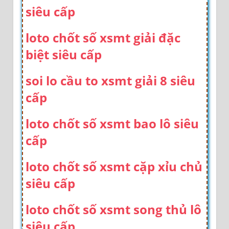
siêu cấp
loto chốt số xsmt giải đặc
biệt siêu cấp
soi lo cầu to xsmt giải 8 siêu
cấp
loto chốt số xsmt bao lô siêu
cấp
loto chốt số xsmt cặp xỉu chủ
siêu cấp
loto chốt số xsmt song thủ lô
siêu cấp