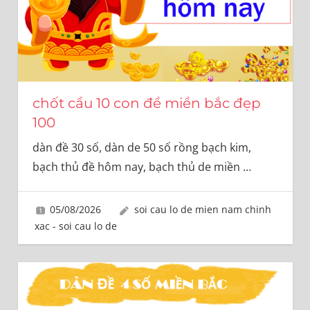
chốt cầu 10 con đề miền bắc đẹp
100
dàn đề 30 số, dàn de 50 số rồng bạch kim,
bạch thủ đề hôm nay, bạch thủ de miền
…
05/08/2026
soi cau lo de mien nam chinh
xac - soi cau lo de