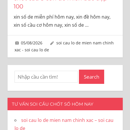
100
xin số de miễn phí hôm nay, xin đề hôm nay,
xin số cầu cơ hôm nay, xin số de
…
05/08/2026
soi cau lo de mien nam chinh
xac - soi cau lo de
Search
TƯ VẤN SOI CẦU CHỐT SỐ HÔM NAY
soi cau lo de mien nam chinh xac – soi cau
lo de