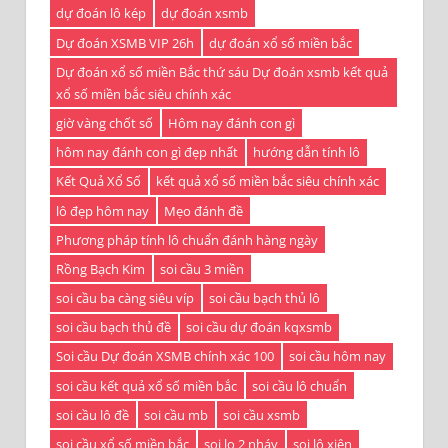
dự đoán lô kép
dự đoán xsmb
Dự đoán XSMB VIP 26h
dự đoán xổ số miền bắc
Dự đoán xổ số miền Bắc thứ sáu Dự đoán xsmb kết quả
xổ số miền bắc siêu chính xác
giờ vàng chốt số
Hôm nay đánh con gì
hôm nay đánh con gì đẹp nhất
hướng dẫn tính lô
Kết Quả Xổ Số
kết quả xổ số miền bắc siêu chính xác
lô đẹp hôm nay
Mẹo đánh đề
Phương pháp tính lô chuẩn đánh hàng ngày
Rồng Bạch Kim
soi cầu 3 miền
soi cầu ba càng siêu víp
soi cầu bạch thủ lô
soi cầu bạch thủ đề
soi cầu dự đoán kqxsmb
Soi cầu Dự đoán XSMB chính xác 100
soi cầu hôm nay
soi cầu kết quả xổ số miền bắc
soi cầu lô chuẩn
soi cầu lô đề
soi cầu mb
soi cầu xsmb
soi cầu xổ số miền bắc
soi lo 2 nháy
soi lô xiên