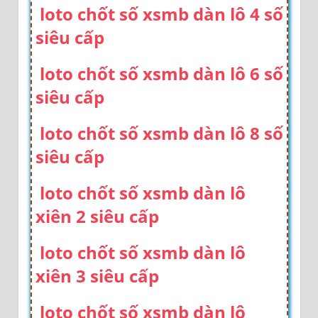
loto chốt số xsmb dàn lô 4 số
siêu cấp
loto chốt số xsmb dàn lô 6 số
siêu cấp
loto chốt số xsmb dàn lô 8 số
siêu cấp
loto chốt số xsmb dàn lô
xiên 2 siêu cấp
loto chốt số xsmb dàn lô
xiên 3 siêu cấp
loto chốt số xsmb dàn lô