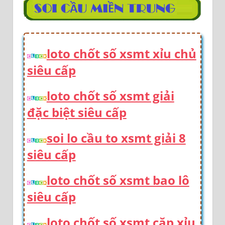
loto chốt số xsmt xỉu chủ
siêu cấp
loto chốt số xsmt giải
đặc biệt siêu cấp
soi lo cầu to xsmt giải 8
siêu cấp
loto chốt số xsmt bao lô
siêu cấp
loto chốt số xsmt cặp xỉu