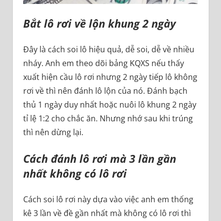
Bắt lô rơi về lộn khung 2 ngày
Đây là cách soi lô hiệu quả, dễ soi, dễ về nhiều
nháy. Anh em theo dõi bảng KQXS nếu thấy
xuất hiện cầu lô rơi nhưng 2 ngày tiếp lô không
rơi về thì nên đánh lô lộn của nó. Đánh bạch
thủ 1 ngày duy nhất hoặc nuôi lô khung 2 ngày
tỉ lệ 1:2 cho chắc ăn. Nhưng nhớ sau khi trúng
thì nên dừng lại.
Cách đánh lô rơi mà 3 lần gần
nhất không có lô rơi
Cách soi lô rơi này dựa vào việc anh em thống
kê 3 lần về đề gần nhất mà không có lô rơi thì