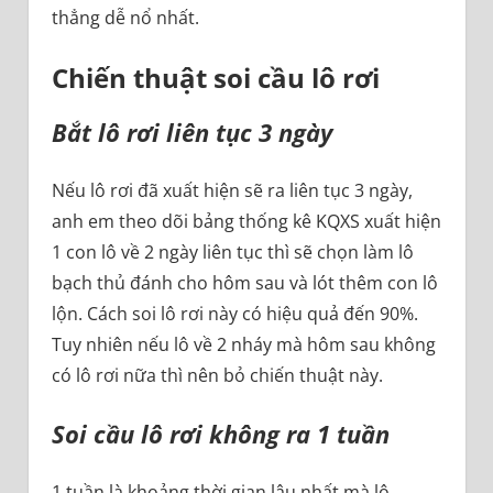
thẳng dễ nổ nhất.
Chiến thuật soi cầu lô rơi
Bắt lô rơi liên tục 3 ngày
Nếu lô rơi đã xuất hiện sẽ ra liên tục 3 ngày,
anh em theo dõi bảng thống kê KQXS xuất hiện
1 con lô về 2 ngày liên tục thì sẽ chọn làm lô
bạch thủ đánh cho hôm sau và lót thêm con lô
lộn. Cách soi lô rơi này có hiệu quả đến 90%.
Tuy nhiên nếu lô về 2 nháy mà hôm sau không
có lô rơi nữa thì nên bỏ chiến thuật này.
Soi cầu lô rơi không ra 1 tuần
1 tuần là khoảng thời gian lâu nhất mà lô