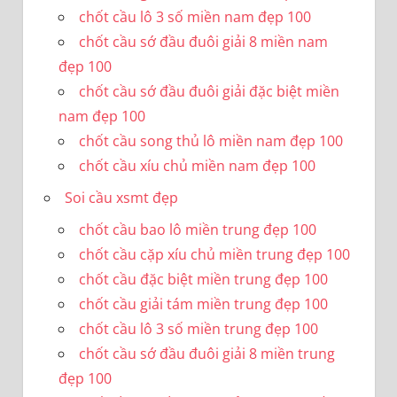
chốt cầu lô 3 số miền nam đẹp 100
chốt cầu sớ đầu đuôi giải 8 miền nam
đẹp 100
chốt cầu sớ đầu đuôi giải đặc biệt miền
nam đẹp 100
chốt cầu song thủ lô miền nam đẹp 100
chốt cầu xíu chủ miền nam đẹp 100
Soi cầu xsmt đẹp
chốt cầu bao lô miền trung đẹp 100
chốt cầu cặp xíu chủ miền trung đẹp 100
chốt cầu đặc biệt miền trung đẹp 100
chốt cầu giải tám miền trung đẹp 100
chốt cầu lô 3 số miền trung đẹp 100
chốt cầu sớ đầu đuôi giải 8 miền trung
đẹp 100