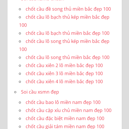
chốt cầu đề song thủ miền bắc đẹp 100
chốt cầu lô bạch thủ kép miền bắc đẹp
100
chốt cầu lô bạch thủ miền bắc đẹp 100
chốt cầu lô song thủ kép miền bắc đẹp
100
chốt cầu lô song thủ miền bắc đẹp 100
chốt cầu xiên 2 lô miền bắc đẹp 100
chốt cầu xiên 3 lô miền bắc đẹp 100
chốt cầu xiên 4 lô miền bắc đẹp 100
Soi cầu xsmn đẹp
chốt cầu bao lô miền nam đẹp 100
chốt cầu cặp xíu chủ miền nam đẹp 100
chốt cầu đặc biệt miền nam đẹp 100
chốt cầu giải tám miền nam đẹp 100