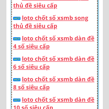
thủ đề siêu cấp
loto chốt số xsmb song
thủ đề siêu cấp
loto chốt số xsmb dàn đề
4 số siêu cấp
loto chốt số xsmb dàn đề
6 số siêu cấp
loto chốt số xsmb dàn đề
8 số siêu cấp
loto chốt số xsmb dàn đề
10 số siêu cấp