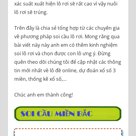
xác suất xuất hiện lô rơi sẽ rất cao vì vậy nuôi
lô rơi sẽ trúng.
Trên đây là chia sẻ tổng hợp từ các chuyên gia
về phương pháp soi cầu lô rơi. Mong rằng qua
bài viết này này anh em có thêm kinh nghiệm
soi lô rơi và chọn được con lô ưng ý. Đừng
quên theo dõi chúng tôi để cập nhật các thông
tin mới nhất về lô đề online, dự đoán xổ số 3
miền, thống kê xổ số,…
Chúc anh em thành công!