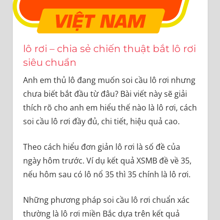
lo
de
lô rơi – chia sẻ chiến thuật bắt lô rơi
siêu chuẩn
Anh em thủ lô đang muốn soi cầu lô rơi nhưng
chưa biết bắt đầu từ đâu? Bài viết này sẽ giải
thích rõ cho anh em hiểu thế nào là lô rơi, cách
soi cầu lô rơi đầy đủ, chi tiết, hiệu quả cao.
Theo cách hiểu đơn giản lô rơi là số đề của
ngày hôm trước. Ví dụ kết quả XSMB đề về 35,
nếu hôm sau có lô nổ 35 thì 35 chính là lô rơi.
Những phương pháp soi cầu lô rơi chuẩn xác
thường là lô rơi miền Bắc dựa trên kết quả