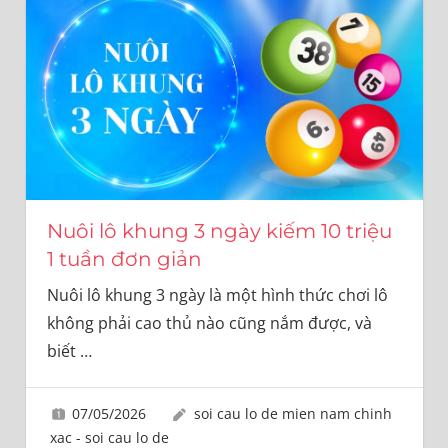
Nuôi lô khung 3 ngày kiếm 10 triệu
1 tuần đơn giản
Nuôi lô khung 3 ngày là một hình thức chơi lô
không phải cao thủ nào cũng nắm được, và
biết
…
07/05/2026
soi cau lo de mien nam chinh
xac - soi cau lo de