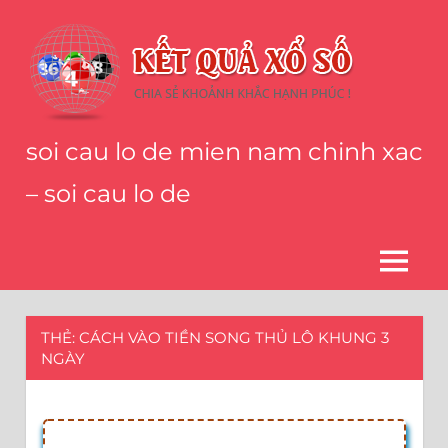
Skip
to
content
soi cau lo de mien nam chinh xac
– soi cau lo de
soi
cau
lo
MENU
de
mien
nam
THẺ:
CÁCH VÀO TIỀN SONG THỦ LÔ KHUNG 3
chinh
NGÀY
xac
–
soi
cau