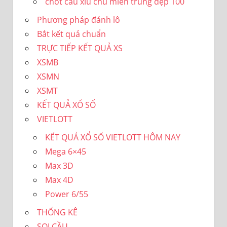
chốt cầu xíu chủ miền trung đẹp 100
Phương pháp đánh lô
Bắt kết quả chuẩn
TRỰC TIẾP KẾT QUẢ XS
XSMB
XSMN
XSMT
KẾT QUẢ XỔ SỐ
VIETLOTT
KẾT QUẢ XỔ SỐ VIETLOTT HÔM NAY
Mega 6×45
Max 3D
Max 4D
Power 6/55
THỐNG KÊ
SOI CẦU