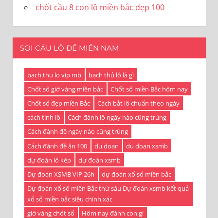
chốt cầu 8 con lô miền bắc đẹp 100
SOI CẦU LÔ ĐỀ MIỀN NAM
bach thu lo vip mb
bạch thủ lô là gì
Chốt số giờ vàng miền bắc
Chốt số miền Bắc hôm nay
Chốt số đẹp miền Bắc
Cách bắt lô chuẩn theo ngày
cách tính lô
Cách đánh lô ngày nào cũng trúng
Cách đánh đề ngày nào cũng trúng
Cách đánh đề ăn 100
du doan
du doan xsmb
dự đoán lô kép
dự đoán xsmb
Dự đoán XSMB VIP 26h
dự đoán xổ số miền bắc
Dự đoán xổ số miền Bắc thứ sáu Dự đoán xsmb kết quả
xổ số miền bắc siêu chính xác
giờ vàng chốt số
Hôm nay đánh con gì