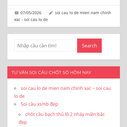
07/05/2026
soi cau lo de mien nam chinh
xac - soi cau lo de
Search
TƯ VẤN SOI CẦU CHỐT SỐ HÔM NAY
soi cau lo de mien nam chinh xac – soi cau
lo de
Soi cầu xsmb đẹp
chốt cầu bạch thủ lô 2 nháy miền bắc
đẹp