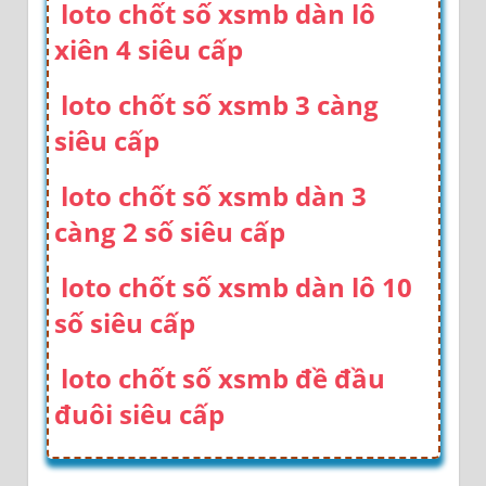
loto chốt số xsmb dàn lô
xiên 4 siêu cấp
loto chốt số xsmb 3 càng
siêu cấp
loto chốt số xsmb dàn 3
càng 2 số siêu cấp
loto chốt số xsmb dàn lô 10
số siêu cấp
loto chốt số xsmb đề đầu
đuôi siêu cấp