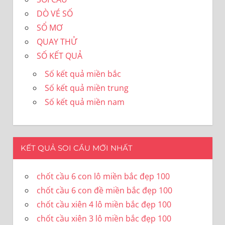
DÒ VÉ SỐ
SỔ MƠ
QUAY THỬ
SỐ KẾT QUẢ
Số kết quả miền bắc
Số kết quả miền trung
Số kết quả miền nam
KẾT QUẢ SOI CẦU MỚI NHẤT
chốt cầu 6 con lô miền bắc đẹp 100
chốt cầu 6 con đề miền bắc đẹp 100
chốt cầu xiên 4 lô miền bắc đẹp 100
chốt cầu xiên 3 lô miền bắc đẹp 100