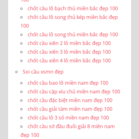
chốt cầu lô bạch thủ miền bắc đẹp 100
chốt cầu lô song thủ kép miền bắc đẹp
100
chốt cầu lô song thủ miền bắc đẹp 100
chốt cầu xiên 2 lô miền bắc đẹp 100
chốt cầu xiên 3 lô miền bắc đẹp 100
chốt cầu xiên 4 lô miền bắc đẹp 100
Soi cầu xsmn đẹp
chốt cầu bao lô miền nam đẹp 100
chốt cầu cặp xíu chủ miền nam đẹp 100
chốt cầu đặc biệt miền nam đẹp 100
chốt cầu giải tám miền nam đẹp 100
chốt cầu lô 3 số miền nam đẹp 100
chốt cầu sớ đầu đuôi giải 8 miền nam
đẹp 100