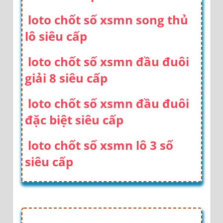
loto chốt số xsmn song thủ
lô siêu cấp
loto chốt số xsmn đầu đuôi
giải 8 siêu cấp
loto chốt số xsmn đầu đuôi
đặc biệt siêu cấp
loto chốt số xsmn lô 3 số
siêu cấp