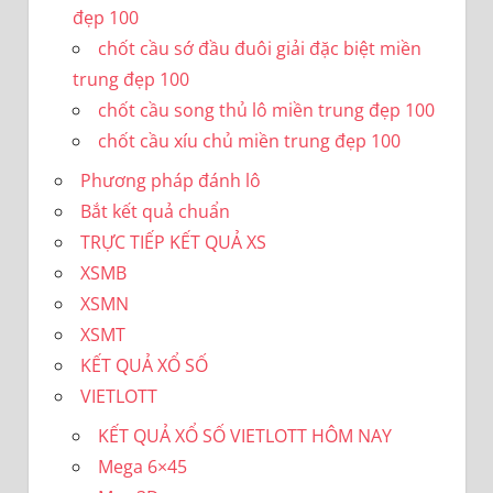
đẹp 100
chốt cầu sớ đầu đuôi giải đặc biệt miền
trung đẹp 100
chốt cầu song thủ lô miền trung đẹp 100
chốt cầu xíu chủ miền trung đẹp 100
Phương pháp đánh lô
Bắt kết quả chuẩn
TRỰC TIẾP KẾT QUẢ XS
XSMB
XSMN
XSMT
KẾT QUẢ XỔ SỐ
VIETLOTT
KẾT QUẢ XỔ SỐ VIETLOTT HÔM NAY
Mega 6×45