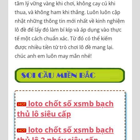
tâm lý vững vàng khi chơi, không cay cú khi
thua, và không ham khi thắng. Luôn luôn cập
nhật những thông tin mới nhất về kinh nghiệm
lô đề để lấy đó làm bí kíp và áp dụng vào thực
tế một cách chuẩn xác. Từ đó có thể kiếm
được nhiều tiền từ trò chơi lô đề mang lại.
chúc anh em luôn may mắn nhé!
loto chốt số xsmb bạch
thủ lô siêu cấp
loto chốt số xsmb bạch
thủ lô 2 nháy siêu cấp