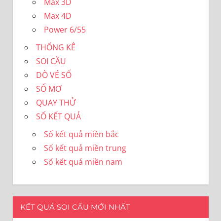
Max 3D
Max 4D
Power 6/55
THỐNG KÊ
SOI CẦU
DÒ VÉ SỐ
SỔ MƠ
QUAY THỬ
SỐ KẾT QUẢ
Số kết quả miền bắc
Số kết quả miền trung
Số kết quả miền nam
KẾT QUẢ SOI CẦU MỚI NHẤT