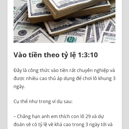
Vào tiền theo tỷ lệ 1:3:10
Đây là công thức vào tiền rất chuyên nghiệp và
được nhiều cao thủ áp dụng để chơi lô khung 3
ngày.
Cụ thể như trong ví dụ sau:
– Chẳng hạn anh em thích con lô 29 và dự
đoán sẽ có tỷ lệ về khá cao trong 3 ngày tới và