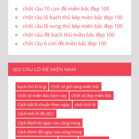
chốt cầu 10 con đề miền bắc đẹp 100
chốt cầu lô bạch thủ kép miền bắc đẹp 100
chốt cầu lô song thủ kép miền bắc đẹp 100
chốt cầu đề bạch thủ miền bắc đẹp 100
chốt cầu 6 con đề miền bắc đẹp 100
SOI CẦU LÔ ĐỀ MIỀN NAM
bạch thủ lô là gì
Chốt số giờ vàng miền bắc
Chốt số miền Bắc hôm nay
Chốt số đẹp miền Bắc
Cách bắt lô chuẩn theo ngày
cách tính lô
Cách tính lô đề 2021
Cách đánh lô ngày nào cũng trúng
Cách đánh đề ngày nào cũng trúng