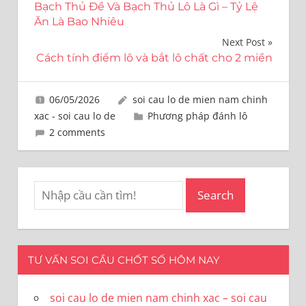
Bạch Thủ Đề Và Bạch Thủ Lô Là Gì – Tỷ Lệ
hướng
Ăn Là Bao Nhiêu
bài
Next Post
Cách tính điểm lô và bắt lô chất cho 2 miền
viết
06/05/2026
soi cau lo de mien nam chinh
xac - soi cau lo de
Phương pháp đánh lô
2 comments
Search
TƯ VẤN SOI CẦU CHỐT SỐ HÔM NAY
soi cau lo de mien nam chinh xac – soi cau