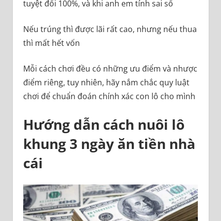
tuyệt đối 100%, và khi anh em tính sai số
Nếu trúng thì được lãi rất cao, nhưng nếu thua
thì mất hết vốn
Mỗi cách chơi đều có những ưu điểm và nhược
điểm riêng, tuy nhiên, hãy nắm chắc quy luật
chơi để chuẩn đoán chính xác con lô cho mình
Hướng dẫn cách nuôi lô
khung 3 ngày ăn tiền nhà
cái