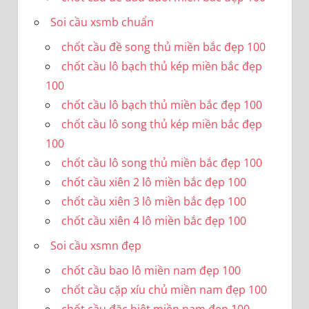
Soi cầu xsmb chuẩn
chốt cầu đề song thủ miền bắc đẹp 100
chốt cầu lô bạch thủ kép miền bắc đẹp
100
chốt cầu lô bạch thủ miền bắc đẹp 100
chốt cầu lô song thủ kép miền bắc đẹp
100
chốt cầu lô song thủ miền bắc đẹp 100
chốt cầu xiên 2 lô miền bắc đẹp 100
chốt cầu xiên 3 lô miền bắc đẹp 100
chốt cầu xiên 4 lô miền bắc đẹp 100
Soi cầu xsmn đẹp
chốt cầu bao lô miền nam đẹp 100
chốt cầu cặp xíu chủ miền nam đẹp 100