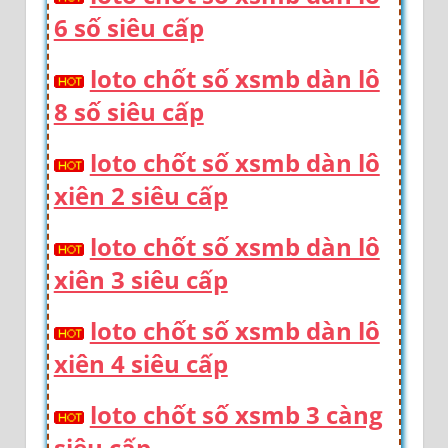
6 số siêu cấp
loto chốt số xsmb dàn lô
8 số siêu cấp
loto chốt số xsmb dàn lô
xiên 2 siêu cấp
loto chốt số xsmb dàn lô
xiên 3 siêu cấp
loto chốt số xsmb dàn lô
xiên 4 siêu cấp
loto chốt số xsmb 3 càng
siêu cấp