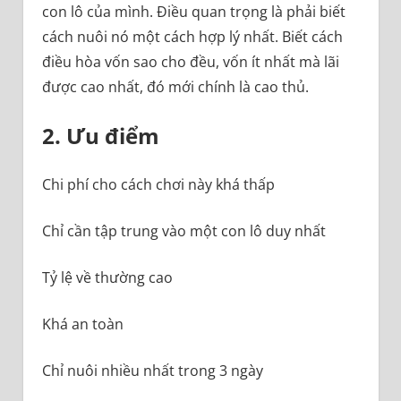
con lô của mình. Điều quan trọng là phải biết
cách nuôi nó một cách hợp lý nhất. Biết cách
điều hòa vốn sao cho đều, vốn ít nhất mà lãi
được cao nhất, đó mới chính là cao thủ.
2. Ưu điểm
Chi phí cho cách chơi này khá thấp
Chỉ cần tập trung vào một con lô duy nhất
Tỷ lệ về thường cao
Khá an toàn
Chỉ nuôi nhiều nhất trong 3 ngày