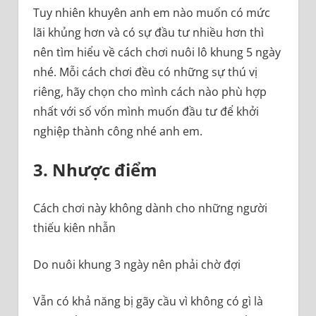
Tuy nhiên khuyên anh em nào muốn có mức
lãi khủng hơn và có sự đầu tư nhiều hơn thì
nên tìm hiểu về cách chơi nuôi lô khung 5 ngày
nhé. Mỗi cách chơi đều có những sự thú vị
riêng, hãy chọn cho mình cách nào phù hợp
nhất với số vốn mình muốn đầu tư để khởi
nghiệp thành công nhé anh em.
3. Nhược điểm
Cách chơi này không dành cho những người
thiếu kiên nhẫn
Do nuôi khung 3 ngày nên phải chờ đợi
Vẫn có khả năng bị gãy cầu vì không có gì là