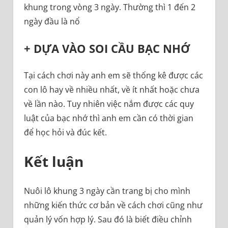
khung trong vòng 3 ngày. Thường thì 1 đến 2
ngày đầu là nổ
+ DỰA VÀO SOI CẦU BẠC NHỚ
Tại cách chơi này anh em sẽ thống kê được các
con lô hay về nhiều nhất, về ít nhất hoặc chưa
về lần nào. Tuy nhiên việc nắm được các quy
luật của bạc nhớ thì anh em cần có thời gian
để học hỏi và đúc kết.
Kết luận
Nuôi lô khung 3 ngày cần trang bị cho mình
những kiến thức cơ bản về cách chơi cũng như
quản lý vốn hợp lý. Sau đó là biết điều chỉnh