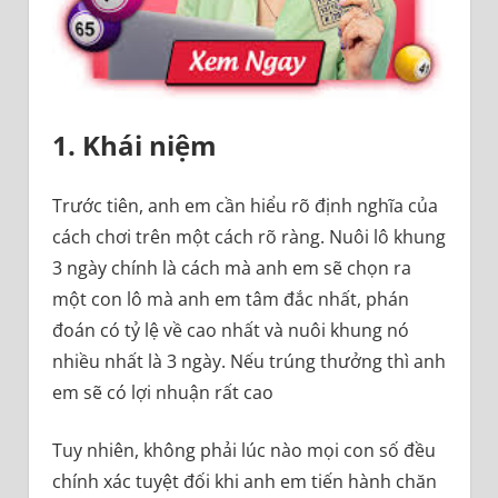
1. Khái niệm
Trước tiên, anh em cần hiểu rõ định nghĩa của
cách chơi trên một cách rõ ràng. Nuôi lô khung
3 ngày chính là cách mà anh em sẽ chọn ra
một con lô mà anh em tâm đắc nhất, phán
đoán có tỷ lệ về cao nhất và nuôi khung nó
nhiều nhất là 3 ngày. Nếu trúng thưởng thì anh
em sẽ có lợi nhuận rất cao
Tuy nhiên, không phải lúc nào mọi con số đều
chính xác tuyệt đối khi anh em tiến hành chăn