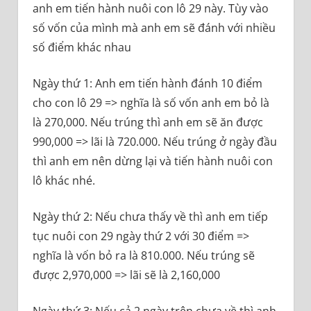
anh em tiến hành nuôi con lô 29 này. Tùy vào
số vốn của mình mà anh em sẽ đánh với nhiều
số điểm khác nhau
Ngày thứ 1: Anh em tiến hành đánh 10 điểm
cho con lô 29 => nghĩa là số vốn anh em bỏ là
là 270,000. Nếu trúng thì anh em sẽ ăn được
990,000 => lãi là 720.000. Nếu trúng ở ngày đầu
thì anh em nên dừng lại và tiến hành nuôi con
lô khác nhé.
Ngày thứ 2: Nếu chưa thấy về thì anh em tiếp
tục nuôi con 29 ngày thứ 2 với 30 điểm =>
nghĩa là vốn bỏ ra là 810.000. Nếu trúng sẽ
được 2,970,000 => lãi sẽ là 2,160,000