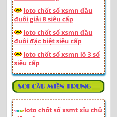
loto chốt số xsmn đầu
đuôi giải 8 siêu cấp
loto chốt số xsmn đầu
đuôi đặc biệt siêu cấp
loto chốt số xsmn lô 3 số
siêu cấp
loto chốt số xsmt xỉu chủ