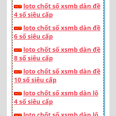
loto chốt số xsmb dàn đề
4 số siêu cấp
loto chốt số xsmb dàn đề
6 số siêu cấp
loto chốt số xsmb dàn đề
8 số siêu cấp
loto chốt số xsmb dàn đề
10 số siêu cấp
loto chốt số xsmb dàn lô
4 số siêu cấp
loto chốt số xsmb dàn lô