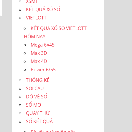
XSMT
KẾT QUẢ XỔ SỐ
VIETLOTT
KẾT QUẢ XỔ SỐ VIETLOTT
HÔM NAY
Mega 6×45
Max 3D
Max 4D
Power 6/55
THỐNG KÊ
SOI CẦU
DÒ VÉ SỐ
SỔ MƠ
QUAY THỬ
SỐ KẾT QUẢ