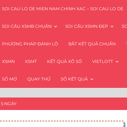
SOI CAU LO DE MIEN NAM CHINH XAC – SOI CAU LO DE
SOI CẦU XSMB CHUẨN
SOI CẦU XSMN ĐẸP
SO
PHƯƠNG PHÁP ĐÁNH LÔ
BẮT KẾT QUẢ CHUẨN
XSMN
XSMT
KẾT QUẢ XỔ SỐ
VIETLOTT
SỔ MƠ
QUAY THỬ
SỐ KẾT QUẢ
 5 NGÀY