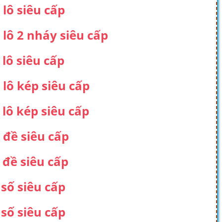
lô siêu cấp
lô 2 nháy siêu cấp
lô siêu cấp
 lô kép siêu cấp
 lô kép siêu cấp
 đề siêu cấp
 đề siêu cấp
 số siêu cấp
 số siêu cấp