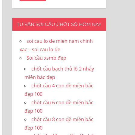
TƯ VẤN SOI CẦU CHỐT SỐ HÔM NAY
soi cau lo de mien nam chinh
xac – soi cau lo de
Soi cầu xsmb đẹp
chốt cầu bạch thủ lô 2 nháy
miền bắc đẹp
chốt cầu 4 con đề miền bắc
đẹp 100
chốt cầu 6 con đề miền bắc
đẹp 100
chốt cầu 8 con đề miền bắc
đẹp 100