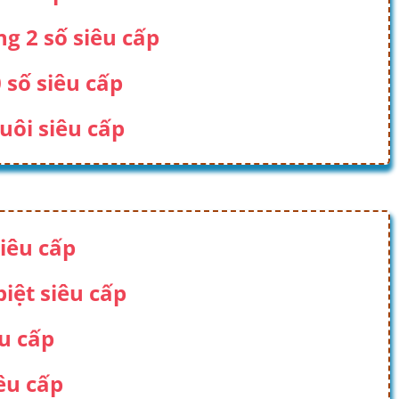
ng 2 số siêu cấp
 số siêu cấp
uôi siêu cấp
siêu cấp
biệt siêu cấp
êu cấp
êu cấp