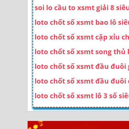
soi lo cầu to xsmt giải 8 siê
loto chốt số xsmt bao lô si
loto chốt số xsmt cặp xỉu c
loto chốt số xsmt song thủ 
loto chốt số xsmt đầu đuôi g
loto chốt số xsmt đầu đuôi 
loto chốt số xsmt lô 3 số si