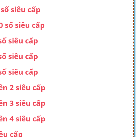
 số siêu cấp
0 số siêu cấp
số siêu cấp
số siêu cấp
số siêu cấp
ên 2 siêu cấp
ên 3 siêu cấp
ên 4 siêu cấp
iêu cấp