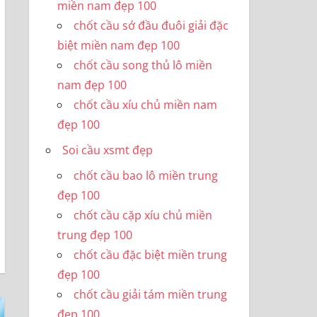
miền nam đẹp 100
chốt cầu sớ đầu đuôi giải đặc
biệt miền nam đẹp 100
chốt cầu song thủ lô miền
nam đẹp 100
chốt cầu xíu chủ miền nam
đẹp 100
Soi cầu xsmt đẹp
chốt cầu bao lô miền trung
đẹp 100
chốt cầu cặp xíu chủ miền
trung đẹp 100
chốt cầu đặc biệt miền trung
đẹp 100
chốt cầu giải tám miền trung
đẹp 100