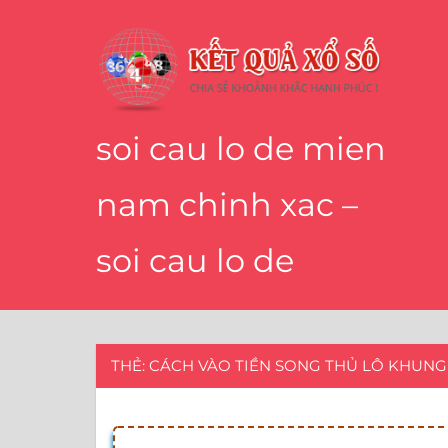
Skip
to
content
soi cau lo de mien
nam chinh xac –
soi cau lo de
soi
cau
lo
de
THẺ:
CÁCH VÀO TIỀN SONG THỦ LÔ KHUNG
mien
nam
chinh