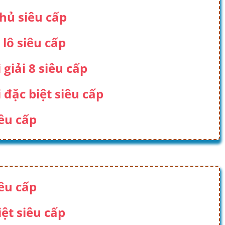
chủ siêu cấp
lô siêu cấp
giải 8 siêu cấp
 đặc biệt siêu cấp
iêu cấp
iêu cấp
iệt siêu cấp